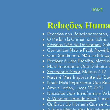
HOME
Relações Huma
Pecados nos Relacionamentos
,
O Poder da Comunhão
, Salmo 
Pessoas Não Se Descartam
, Sa
Comunicar Não é Fácil
, Provérb
Com Sentimento Não se Brinca
Perdoar é Uma Escolha
, Mateus
Mais Importante Que Dinheiro 
Semeando Amor
, Mateus 7.12
Nada é Mais Importante do Que
Nada Mais Importante Que Rel
Ame a Todos
, Lucas 10.29-37
Decisões Que Transformam Vida
A Maneira Certa de Viver
, Lucas
Os Erros do Homem Que se Ac
A Importância dos Relaciona