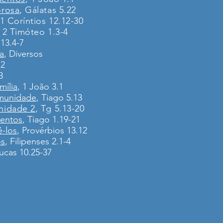
rosa
, Gálatas 5.22
 1 Coríntios 12.12-30
, 2 Timóteo 1.3-4
13.4-7
a
, Diversos
12
3
mília
, 1 João 3.1
munidade
, Tiago 5.13
nidade 2
, Tg 5.13-20
entos
, Tiago 1.19-21
-los
, Provérbios 13.12
os
, Filipenses 2.1-4
Lucas 10.25-37