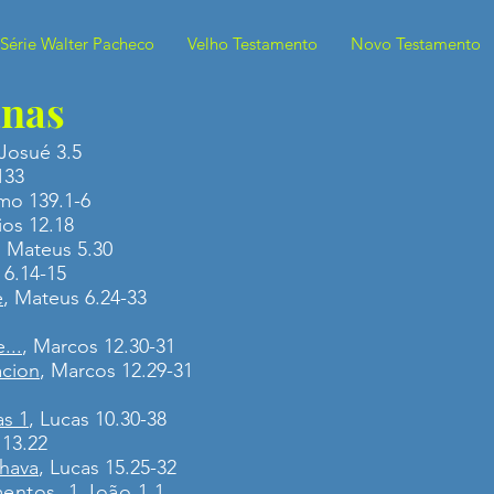
Série Walter Pacheco
Velho Testamento
Novo Testamento
nas
 Josué 3.5
133
lmo 139.1-6
ios 12.18
, Mateus 5.30
 6.14-15
e
, Mateus 6.24-33
...
, Marcos 12.30-31
acion
, Marcos 12.29-31
s 1
, Lucas 10.30-38
 13.22
hava
, Lucas 15.25-32
mentos
, 1 João 1.1