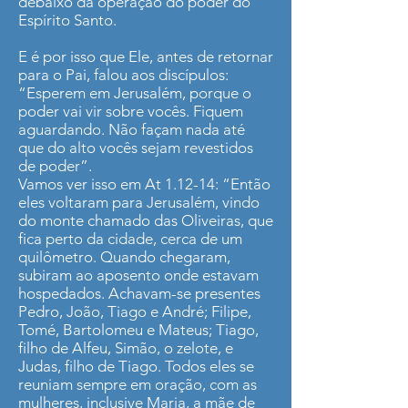
debaixo da operação do poder do
Espírito Santo.
E é por isso que Ele, antes de retornar
para o Pai, falou aos discípulos:
“Esperem em Jerusalém, porque o
poder vai vir sobre vocês. Fiquem
aguardando. Não façam nada até
que do alto vocês sejam revestidos
de poder”.
Vamos ver isso em At 1.12-14: “Então
eles voltaram para Jerusalém, vindo
do monte chamado das Oliveiras, que
fica perto da cidade, cerca de um
quilômetro. Quando chegaram,
subiram ao aposento onde estavam
hospedados. Achavam-se presentes
Pedro, João, Tiago e André; Filipe,
Tomé, Bartolomeu e Mateus; Tiago,
filho de Alfeu, Simão, o zelote, e
Judas, filho de Tiago. Todos eles se
reuniam sempre em oração, com as
mulheres, inclusive Maria, a mãe de