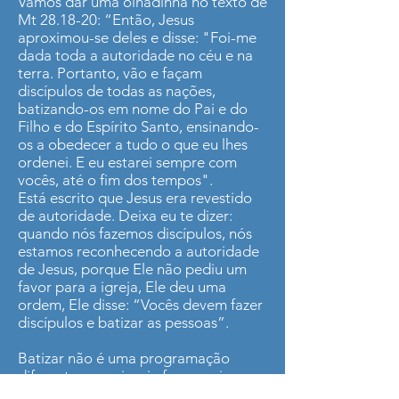
Vamos dar uma olhadinha no texto de
Mt 28.18-20: “Então, Jesus
aproximou-se deles e disse: "Foi-me
dada toda a autoridade no céu e na
terra. Portanto, vão e façam
discípulos de todas as nações,
batizando-os em nome do Pai e do
Filho e do Espírito Santo, ensinando-
os a obedecer a tudo o que eu lhes
ordenei. E eu estarei sempre com
vocês, até o fim dos tempos".
Está escrito que Jesus era revestido
de autoridade. Deixa eu te dizer:
quando nós fazemos discípulos, nós
estamos reconhecendo a autoridade
de Jesus, porque Ele não pediu um
favor para a igreja, Ele deu uma
ordem, Ele disse: “Vocês devem fazer
discípulos e batizar as pessoas”.
Batizar não é uma programação
diferente que a igreja faz se quiser
fazer. Não é opção, é uma ordem de