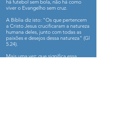
há futebol sem bola, não há como
viver o Evangelho sem cruz.
A Bíblia diz isto: "Os que pertencem
a Cristo Jesus crucificaram a natureza
humana deles, junto com todas as
paixões e desejos dessa natureza" (Gl
5.24).
Mais uma vez: que significa essa
crucificação, que significa esse "ir à
cruz", "esse tomar a cruz" todos os
dias e seguir a Jesus?
Significa você dispor do seu tempo
para Deus, sacrificar o "seu" tempo
para Ele.
Significa você dispor dos seus
talentos e dos seus dons a favor do
Reino de Deus, se sujeitando e se
submetendo fazer a vontade dEle.