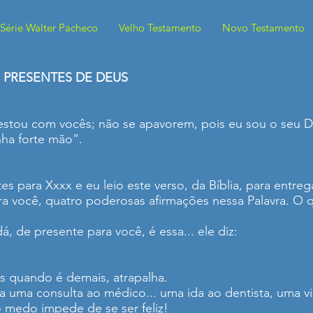
Série Walter Pacheco
Velho Testamento
Novo Testamento
 PRESENTES DE DEUS
tou com vocês; não se apavorem, pois eu sou o seu De
nha forte mão”.
s para Xxxx e eu leio este verso, da Bíblia, para entreg
ra você, quatro poderosas afirmações nessa Palavra. O 
á, de presente para você, é essa... ele diz:
 quando é demais, atrapalha.
lha uma consulta ao médico... uma ida ao dentista, uma 
 o medo impede de se ser feliz!