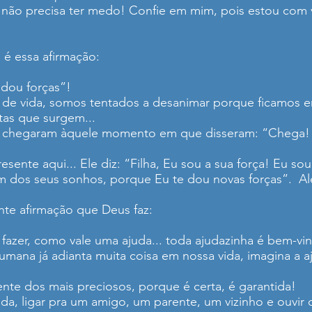
 não precisa ter medo! Confie em mim, pois estou com
 é essa afirmação:
 dou forças”!
a de vida, somos tentados a desanimar porque ficamos 
utas que surgem...
já chegaram àquele momento em que disseram: “Chega!
sente aqui... Ele diz: “Filha, Eu sou a sua força! Eu so
m dos seus sonhos, porque Eu te dou novas forças”. Al
inte afirmação que Deus faz:
fazer, como vale uma ajuda... toda ajudazinha é bem-vi
humana já adianta muita coisa em nossa vida, imagina a
nte dos mais preciosos, porque é certa, é garantida!
juda, ligar pra um amigo, um parente, um vizinho e ouvir