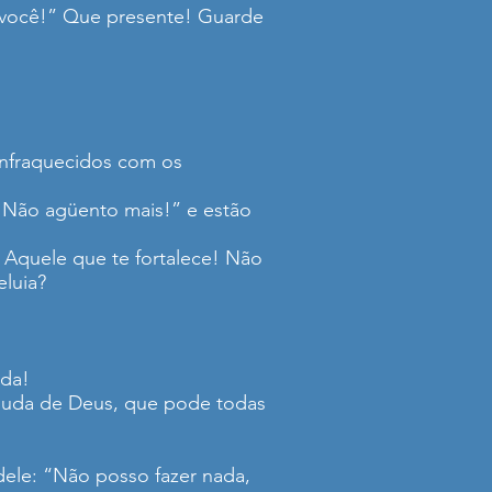
 você!” Que presente! Guarde
enfraquecidos com os
 Não agüento mais!” e estão
u Aquele que te fortalece! Não
eluia?
nda!
 ajuda de Deus, que pode todas
 dele: “Não posso fazer nada,