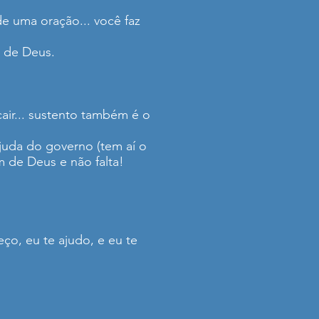
de uma oração... você faz
 de Deus.
ir... sustento também é o
juda do governo (tem aí o
m de Deus e não falta!
eço, eu te ajudo, e eu te