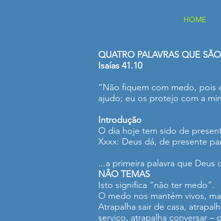
HOME
QUATRO PALAVRAS QUE SÃO
Isaías 41.10
“Não fiquem com medo, pois es
ajudo; eu os protejo com a mi
Introdução
O dia hoje tem sido de presente
Xxxx: Deus dá, de presente pa
...a primeira palavra que Deus d
NÃO TEMAS
Isto significa “não ter medo”.
O medo nos mantém vivos, mas
Atrapalha sair de casa, atrapa
serviço, atrapalha conversar –