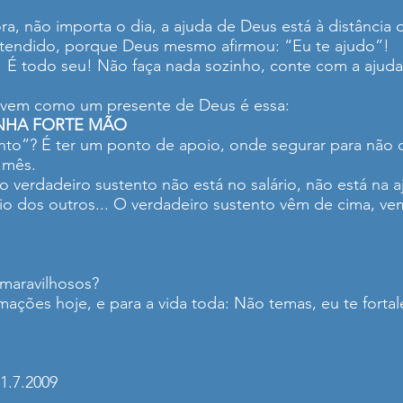
a, não importa o dia, a ajuda de Deus está à distância 
atendido, porque Deus mesmo afirmou: “Eu te ajudo”!
 É todo seu! Não faça nada sozinho, conte com a ajuda
ue vem como um presente de Deus é essa:
INHA FORTE MÃO
o”? É ter um ponto de apoio, onde segurar para não ca
o mês.
verdadeiro sustento não está no salário, não está na a
oio dos outros... O verdadeiro sustento vêm de cima, ve
maravilhosos?
ações hoje, e para a vida toda: Não temas, eu te fortal
31.7.2009