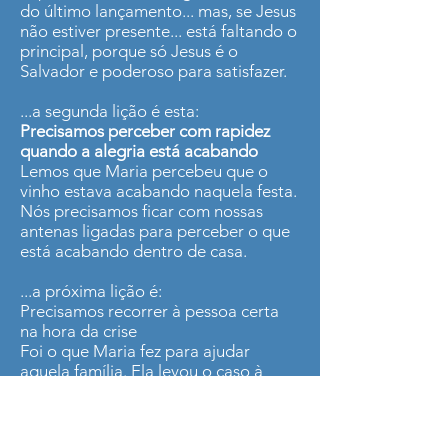
do último lançamento... mas, se Jesus
não estiver presente... está faltando o
principal, porque só Jesus é o
Salvador e poderoso para satisfazer.
...a segunda lição é esta:
Precisamos perceber com rapidez
quando a alegria está acabando
Lemos que Maria percebeu que o
vinho estava acabando naquela festa.
Nós precisamos ficar com nossas
antenas ligadas para perceber o que
está acabando dentro de casa.
...a próxima lição é:
Precisamos recorrer à pessoa certa
na hora da crise
Foi o que Maria fez para ajudar
aquela família. Ela levou o caso à
pessoa certa, levou para Jesus.
…a lição seguinte é: