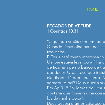
HOME
PECADOS DE ATITUDE
1 Coríntios 10.31
“...quando vocês comem, ou be
Quando Deus olha para nossas 
trás delas.
E Deus está muito interessado 
Um pai estava levando a filha 
de ficar em pé no banco de trá
obedecer. O pai teve que insis
ela disse: “Tá bom, eu sento. 
agradou o pai? Deus quer a sua
Em Ap 3.15-16, lemos de Jesus
gostaria que fossem uma coisa
los da minha boca”.
Deus deseja o amor caloroso d