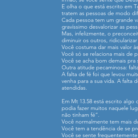
E olha o que está escrito em 
tratem as pessoas de modo dif
Cada pessoa tem um grande val
gravíssimo desvalorizar as pess
Mas, infelizmente, o preconce
diminuir os outros, ridiculariz
Você costuma dar mais valor à
Você só se relaciona mais de 
Você se acha bom demais pra 
Outra atitude pecaminosa: fal
A falta de fé foi que levou mu
venha para a sua vida. A falta
atendidas.
Em Mt 13.58 está escrito algo 
podia fazer muitos naquele luga
não tinham fé”.
Você normalmente tem mais dú
Você tem a tendência de se p
Você se sente frequentemente