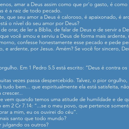
menos, amar a Deus assim como que pr’o gasto, é como
us é a raiz de todo pecado.
te, que seu amor a Deus é caloroso, é apaixonado, é ar
stá o nível do seu amor por Deus?
 orar, de ler a Bíblia, de falar de Deus e de servir a D
ue você amou e serviu a Deus de forma mais ardente, m
á morno, confesse honestamente esse pecado e pede per
o, e ardente, por Jesus. Amém? Se você for sincero, De
orgulho. Em 1 Pedro 5.5 está escrito: “Deus é contra o
tas vezes passa despercebido. Talvez, o pior orgulho, 
á tudo bem... que espiritualmente ela está satisfeita, n
 crescer...
re vem quando temos uma atitude de humildade e de 
o em 2 Cr 7.14: “...se o meu povo, que pertence soment
rar a mim, eu os ouvirei do céu”.
, mais santo que todo mundo?
ar julgando os outros?