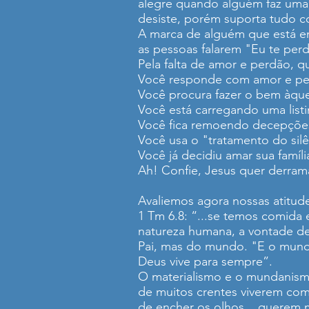
alegre quando alguém faz uma
desiste, porém suporta tudo c
A marca de alguém que está e
as pessoas falarem "Eu te per
Pela falta de amor e perdão, q
Você responde com amor e pe
Você procura fazer o bem àque
Você está carregando uma list
Você fica remoendo decepções
Você usa o "tratamento do si
Você já decidiu amar sua famíl
Ah! Confie, Jesus quer derrama
Avaliemos agora nossas atitude
1 Tm 6.8: “...se temos comida 
natureza humana, a vontade de
Pai, mas do mundo. "E o mund
Deus vive para sempre”.
O materialismo e o mundanismo
de muitos crentes viverem com
de encher os olhos... querem m