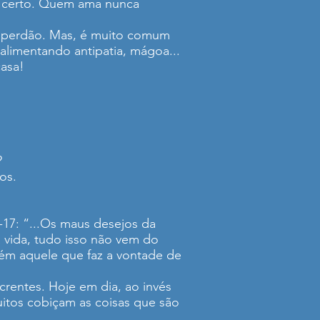
é certo. Quem ama nunca
e perdão. Mas, é muito comum
alimentando antipatia, mágoa...
casa!
?
os.
-17: “...Os maus desejos da
 vida, tudo isso não vem do
ém aquele que faz a vontade de
rentes. Hoje em dia, ao invés
itos cobiçam as coisas que são