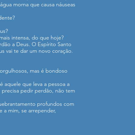
 água morna que causa náuseas
dente?
eus?
ais intensa, do que hoje?
dão a Deus. O Espírito Santo
us vai te dar um novo coração.
s orgulhosos, mas é bondoso
é aquele que leva a pessoa a
ão precisa pedir perdão, não tem
quebrantamento profundos com
e a mim, se arrepender,