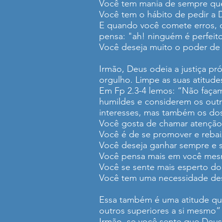
Você tem mania de sempre que
Você tem o hábito de pedir a
E quando você comete erros, q
pensa: "ah! ninguém é perfeit
Você deseja muito o poder de D
Irmão, Deus odeia a justiça pr
orgulho. Limpe as suas atitude
Em Fp 2.3-4 lemos: “Não façam
humildes e considerem os out
interesses, mas também os dos
Você gosta de chamar atenção
Você é de se promover e rebai
Você deseja ganhar sempre e s
Você pensa mais em você mes
Você se sente mais esperto d
Você tem uma necessidade des
Essa também é uma atitude que
outros superiores a si mesmo”
Irmão, se você sente que Deus