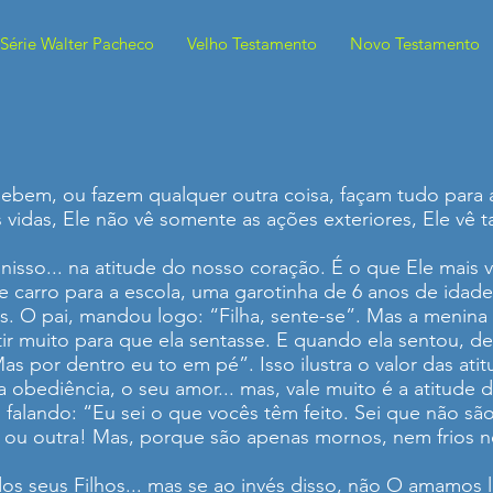
Série Walter Pacheco
Velho Testamento
Novo Testamento
bem, ou fazem qualquer outra coisa, façam tudo para a
vidas, Ele não vê somente as ações exteriores, Ele vê 
nisso... na atitude do nosso coração. É o que Ele mais va
de carro para a escola, uma garotinha de 6 anos de ida
s. O pai, mandou logo: “Filha, sente-se”. Mas a menina
tir muito para que ela sentasse. E quando ela sentou, d
Mas por dentro eu to em pé”. Isso ilustra o valor das a
 obediência, o seu amor... mas, vale muito é a atitude 
 falando: “Eu sei o que vocês têm feito. Sei que não s
 ou outra! Mas, porque são apenas mornos, nem frios 
os seus Filhos... mas se ao invés disso, não O amamos