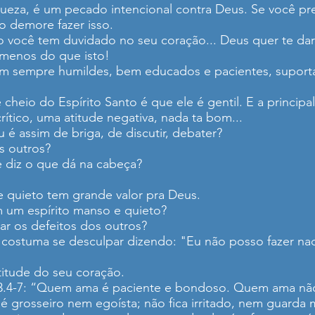
ueza, é um pecado intencional contra Deus. Se você pr
ão demore fazer isso.
você tem duvidado no seu coração... Deus quer te dar 
 menos do que isto!
jam sempre humildes, bem educados e pacientes, supor
 cheio do Espírito Santo é que ele é gentil. E a princi
rítico, uma atitude negativa, nada ta bom...
é assim de briga, de discutir, debater?
s outros?
e diz o que dá na cabeça?
e quieto tem grande valor pra Deus.
 um espírito manso e quieto?
ar os defeitos dos outros?
ê costuma se desculpar dizendo: "Eu não posso fazer nad
atitude do seu coração.
3.4-7: “Quem ama é paciente e bondoso. Quem ama nã
 grosseiro nem egoísta; não fica irritado, nem guarda