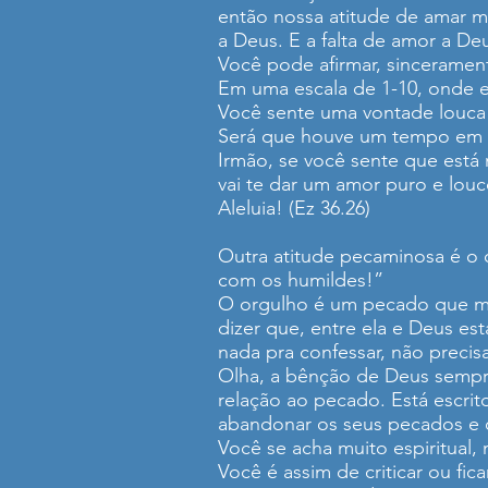
então nossa atitude de amar 
a Deus. E a falta de amor a De
Você pode afirmar, sinceramen
Em uma escala de 1-10, onde e
Você sente uma vontade louca de
Será que houve um tempo em q
Irmão, se você sente que est
vai te dar um amor puro e louc
Aleluia! (Ez 36.26)
Outra atitude pecaminosa é o 
com os humildes!”
O orgulho é um pecado que mui
dizer que, entre ela e Deus est
nada pra confessar, não precisa
Olha, a bênção de Deus semp
relação ao pecado. Está escrit
abandonar os seus pecados e o
Você se acha muito espiritual
Você é assim de criticar ou fic