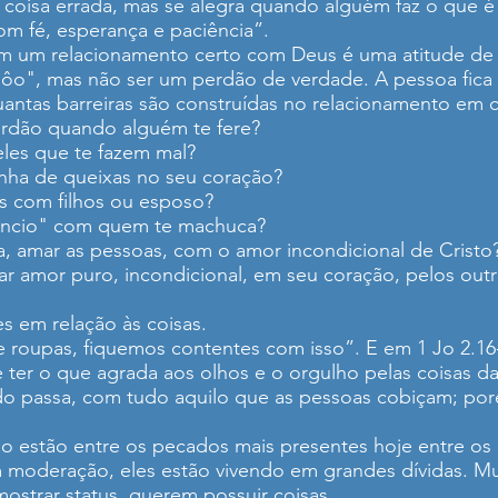
 coisa errada, mas se alegra quando alguém faz o que 
om fé, esperança e paciência”.
m um relacionamento certo com Deus é uma atitude d
dôo", mas não ser um perdão de verdade. A pessoa fica 
uantas barreiras são construídas no relacionamento em 
rdão quando alguém te fere?
les que te fazem mal?
inha de queixas no seu coração?
 com filhos ou esposo?
lêncio" com quem te machuca?
ia, amar as pessoas, com o amor incondicional de Cristo
r amor puro, incondicional, em seu coração, pelos outr
s em relação às coisas.
e roupas, fiquemos contentes com isso”. E em 1 Jo 2.16
 ter o que agrada aos olhos e o orgulho pelas coisas da
o passa, com tudo aquilo que as pessoas cobiçam; por
 estão entre os pecados mais presentes hoje entre os c
 moderação, eles estão vivendo em grandes dívidas. Mu
ostrar status, querem possuir coisas.