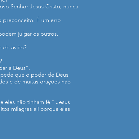
ioso Senhor Jesus Cristo, nunca
o preconceito. É um erro
podem julgar os outros,
m de avião?
?
dar a Deus”.
é impede que o poder de Deus
tados e de muitas orações não
e eles não tinham fé.” Jesus
itos milagres ali porque eles