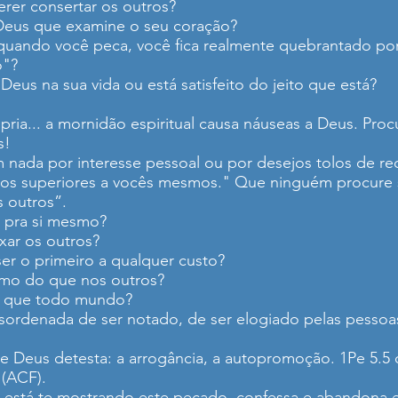
rer consertar os outros?
 Deus que examine o seu coração?
uando você peca, você fica realmente quebrantado por
o"?
eus na sua vida ou está satisfeito do jeito que está?
ópria... a mornidão espiritual causa náuseas a Deus. Pr
s!
 nada por interesse pessoal ou por desejos tolos de re
ros superiores a vocês mesmos." Que ninguém procure 
 outros”.
 pra si mesmo?
xar os outros?
er o primeiro a qualquer custo?
mo do que nos outros?
o que todo mundo?
ordenada de ser notado, de ser elogiado pelas pessoa
 Deus detesta: a arrogância, a autopromoção. 1Pe 5.5 
 (ACF).
 está te mostrando este pecado, confessa e abandona e