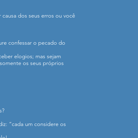
 causa dos seus erros ou você
ocure confessar o pecado do
ceber elogios; mas sejam
somente os seus próprios
s?
diz: “cada um considere os
le!