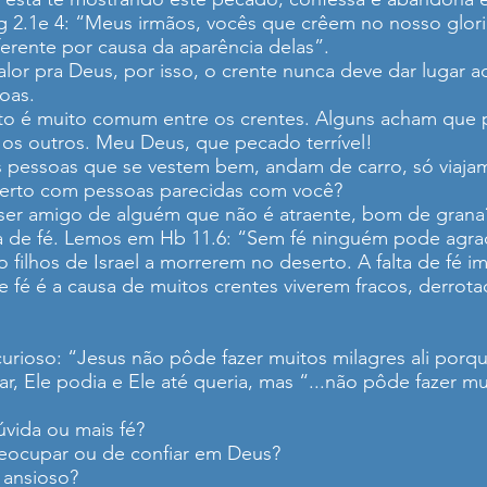
Tg 2.1e 4: “Meus irmãos, vocês que crêem no nosso glor
erente por causa da aparência delas”.
or pra Deus, por isso, o crente nunca deve dar lugar a
oas.
ito é muito comum entre os crentes. Alguns acham que 
ar os outros. Meu Deus, que pecado terrível!
s pessoas que se vestem bem, andam de carro, só viaja
perto com pessoas parecidas com você?
ser amigo de alguém que não é atraente, bom de grana
ta de fé. Lemos em Hb 11.6: “Sem fé ninguém pode agra
ito filhos de Israel a morrerem no deserto. A falta de f
 de fé é a causa de muitos crentes viverem fracos, derro
curioso: “Jesus não pôde fazer muitos milagres ali porqu
r, Ele podia e Ele até queria, mas “...não pôde fazer mu
vida ou mais fé?
reocupar ou de confiar em Deus?
 ansioso?