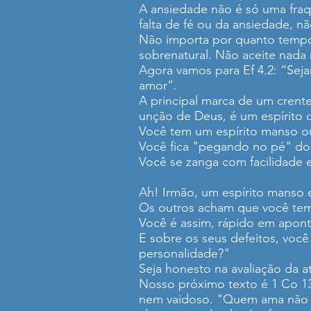
A ansiedade não é só uma fraq
falta de fé ou da ansiedade, n
Não importa por quanto tempo 
sobrenatural. Não aceite nada
Agora vamos para Ef 4.2: “Se
amor”.
A principal marca de um crente
unção de Deus, é um espírito c
Você tem um espírito manso ou 
Você fica "pegando no pé" do
Você se zanga com facilidade 
Ah! Irmão, um espírito manso 
Os outros acham que você tem
Você é assim, rápido em apont
E sobre os seus defeitos, voc
personalidade?"
Seja honesto na avaliação da 
Nosso próximo texto é 1 Co 1
nem vaidoso. "Quem ama não é