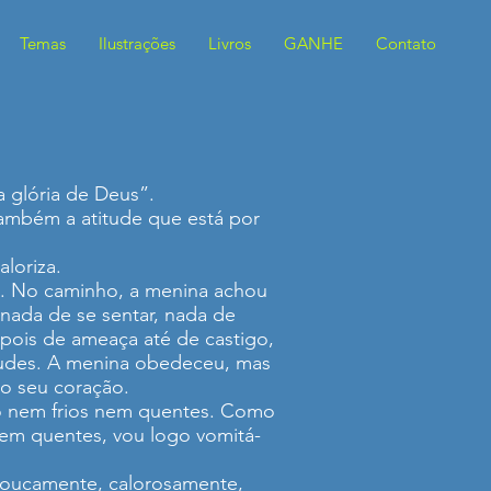
Temas
Ilustrações
Livros
GANHE
Contato
 glória de Deus”.
também a atitude que está por
loriza.
de. No caminho, a menina achou
 nada de se sentar, nada de
epois de ameaça até de castigo,
titudes. A menina obedeceu, mas
do seu coração.
ão nem frios nem quentes. Como
nem quentes, vou logo vomitá-
 loucamente, calorosamente,