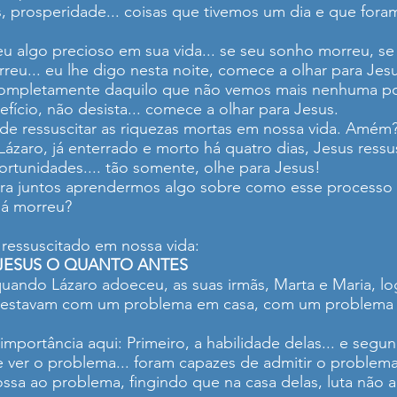
 prosperidade... coisas que tivemos um dia e que foram
deu algo precioso em sua vida... se seu sonho morreu, 
eu... eu lhe digo nesta noite, comece a olhar para Jesu
completamente daquilo que não vemos mais nenhuma poss
efício, não desista... comece a olhar para Jesus.
e ressuscitar as riquezas mortas em nossa vida. Amém
ázaro, já enterrado e morto há quatro dias, Jesus ressus
ortunidades.... tão somente, olhe para Jesus!
ra juntos aprendermos algo sobre como esse processo d
já morreu?
r ressuscitado em nossa vida:
JESUS O QUANTO ANTES
uando Lázaro adoeceu, as suas irmãs, Marta e Maria, 
 estavam com um problema em casa, com um problema na
importância aqui: Primeiro, a habilidade delas... e segu
e ver o problema... foram capazes de admitir o problema
ssa ao problema, fingindo que na casa delas, luta não a