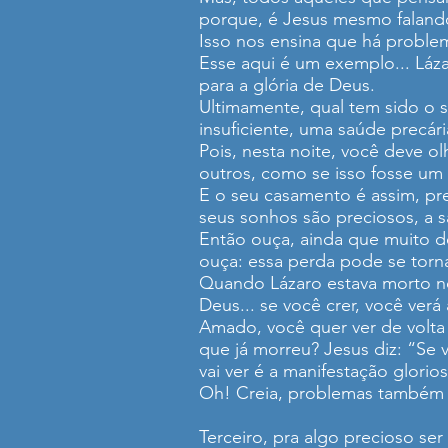
porque, é Jesus mesmo falando 
Isso nos ensina que há proble
Esse aqui é um exemplo... Láza
para a glória de Deus.
Ultimamente, qual tem sido o s
insuficiente, uma saúde precár
Pois, nesta noite, você deve o
outros, como se isso fosse um L
E o seu casamento é assim, prec
seus sonhos são preciosos, a s
Então ouça, ainda que muito d
ouça: essa perda pode se torn
Quando Lázaro estava morto no 
Deus... se você crer, você verá
Amado, você quer ver de volta
que já morreu? Jesus diz: “Se 
vai ver é a manifestação glori
Oh! Creia, problemas também a
Terceiro, pra algo precioso ser