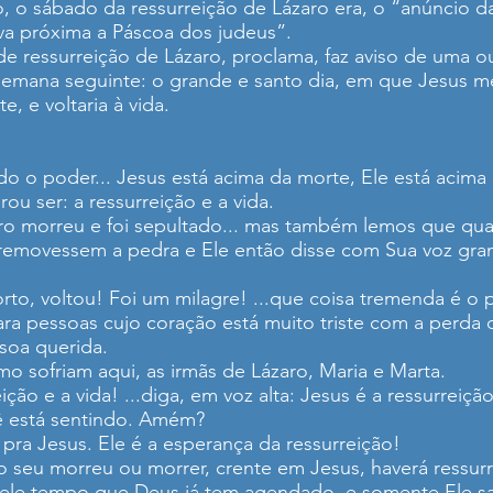
o, o sábado da ressurreição de Lázaro era, o “anúncio da
ava próxima a Páscoa dos judeus”.
de ressurreição de Lázaro, proclama, faz aviso de uma ou
 semana seguinte: o grande e santo dia, em que Jesus 
e, e voltaria à vida.
o o poder... Jesus está acima da morte, Ele está acima 
u ser: a ressurreição e a vida.
aro morreu e foi sepultado... mas também lemos que q
removessem a pedra e Ele então disse com Sua voz gra
rto, voltou! Foi um milagre! ...que coisa tremenda é o 
para pessoas cujo coração está muito triste com a perda
ssoa querida.
mo sofriam aqui, as irmãs de Lázaro, Maria e Marta.
ção e a vida! ...diga, em voz alta: Jesus é a ressurreição
ê está sentindo. Amém?
 pra Jesus. Ele é a esperança da ressurreição!
do seu morreu ou morrer, crente em Jesus, haverá ressurr
uele tempo que Deus já tem agendado, e somente Ele sab