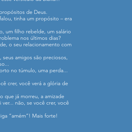
 propósitos de Deus.
falou, tinha um propósito – era
, um filho rebelde, um salário
problema nos últimos dias?
saúde, o seu relacionamento com
s, seus amigos são preciosos,
o...
orto no túmulo, uma perda...
ê crer, você verá a glória de
o que já morreu, a amizade
er... não, se você crer, você
diga “amém”! Mais forte!