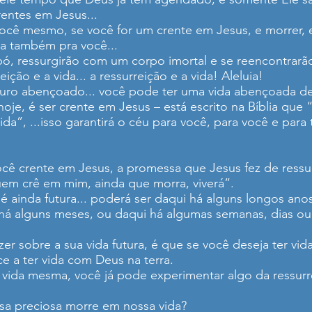
entes em Jesus...
 você mesmo, se você for um crente em Jesus, e morrer,
ida também pra você...
pó, ressurgirão com um corpo imortal e se reencontrarã
ição e a vida... a ressurreição e a vida! Aleluia!
turo abençoado... você pode ter uma vida abençoada de
hoje, é ser crente em Jesus – está escrito na Bíblia que
ida”, ...isso garantirá o céu para você, para você e par
cê crente em Jesus, a promessa que Jesus fez de ressur
Quem crê em mim, ainda que morra, viverá”.
 ainda futura... poderá ser daqui há alguns longos ano
há alguns meses, ou daqui há algumas semanas, dias ou
zer sobre a sua vida futura, é que se você deseja ter vi
a ter vida com Deus na terra.
a vida mesma, você já pode experimentar algo da ressurr
oisa preciosa morre em nossa vida?