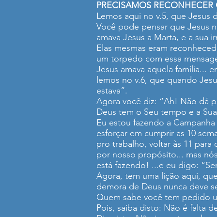
PRECISAMOS RECONHECER Q
Lemos aqui no v.5, que Jesus 
Você pode pensar que Jesus não
amava Jesus a Marta, e a sua ir
Elas mesmas eram reconhecedora
um torpedo com essa mensagem
Jesus amava aquela família... 
lemos no v.6, que quando Jesu
estava”.
Agora você diz: “Ah! Não dá p
Deus tem o Seu tempo e a Sua m
Eu estou fazendo a Campanha
esforçar em cumprir as 10 seman
pro trabalho, voltar às 11 para
por nosso propósito... mas n
está fazendo! ...e eu digo: “S
Agora, tem uma lição aqui, que
demora de Deus nunca deve ser
Quem sabe você tem pedido um
Pois, saiba disto: Não é falta