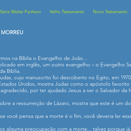
Série Walter Pacheco
Velho Testamento
Novo Testamento
E MORREU
rmos na Bíblia o Evangelho de João...
publicado em inglês, um outro evangelho – o Evangelho
a Bíblia.
udas, cujo manuscrito foi descoberto no Egito, em 197
Estados Unidos, mostra Judas como o apóstolo favorito 
 agradecido, por ter ajudado Jesus a ser o Salvador da
bre a ressurreição de Lázaro, mostra que este é um dos
e você pensa que a morte é o fim, você deveria ler ess
s alguma preocupação com a morte... talvez porque já