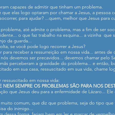
foram capazes de admitir que tinham um problema.
 que elas logo optaram por chamar a Jesus, a pessoa c
correr, para ajudar? ...quem, melhor que Jesus para cur
 problema, até admite o problema, mas a fim de ser s
vidente... o que faz trabalho na esquina... a vizinha que
njo da guarda...
volta, se você pode logo recorrer a Jesus?
 para receber a ressurreição em nossa vida... antes de qu
, nós devemos ser precavidos... devemos chamar pelo S
irmãs perceberam a gravidade do problema... e então, b
scitado em sua casa, ressuscitado em sua vida, chame 
 ressuscitado em nossa vida:
 NEM SEMPRE OS PROBLEMAS SÃO PARA NOS DEST
icação que Jesus deu para a enfermidade de Lázaro... El
 muito comum, que diz que problema, seja do tipo que f
sa do inimigo...
dessa forma, fariam bem em ler e marcar de vermelho es