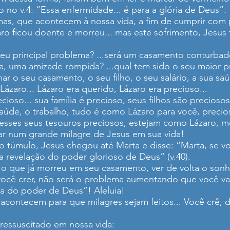
no v.4: “Essa enfermidade... é para a glória de Deus”.
mas, que acontecem à nossa vida, a fim de cumprir com
ro ficou doente e morreu... mas este sofrimento, Jesus 
eu principal problema? ...será um casamento conturbado
ia, uma amizade rompida? ...qual tem sido o seu maior 
lhar o seu casamento, o seu filho, o seu salário, a sua 
ázaro... Lázaro era querido, Lázaro era precioso...
ioso... sua família é precioso, seus filhos são precioso
aúde, o trabalho, tudo é como Lázaro para você, precios
esses seus tesouros preciosos, estejam como Lázaro, m
ar num grande milagre de Jesus em sua vida!
túmulo, Jesus chegou até Marta e disse: “Marta, se voc
 a revelação do poder glorioso de Deus” (v.40).
 o que já morreu em seu casamento, ver de volta o sonh
você crer, não será o problema aumentando que você vai v
osa do poder de Deus”! Aleluia!
contecem para que milagres sejam feitos... Você crê, 
 ressuscitado em nossa vida: