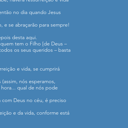
 então no dia quando Jesus
o, e se abraçarão para sempre!
pois desta aqui.
 “quem tem o Filho [de Deus –
a todos os seus queridos – basta
reição e vida, se cumprirá
s (assim, nós esperamos,
 hora... qual de nós pode
da com Deus no céu, é preciso
eição e da vida, conforme está