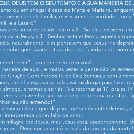
UE DEUS TEM O SEU TEMPO E A SUA MANEIRA DE 
demorou em chegar à casa de Marta e Maria (e, enquanto
 amava aquela família, mas isso não é verdade... no v.
mã, e a Lázaro”.
s do amor de Jesus, leia o v.3... Se elas tivessem um te
 para Jesus, v.3: “Senhor, está enfermo aquele a que
então, naturalmente, elas pensavam que Jesus iria depres
s soube que Lázaro estava doente, “ainda se demorou d
ra entender”... eu concordo com você.
aneira de agir... e muitas vezes a gente não vai enten
 de Oração Com Propósito de Dez Semanas com a minha
as... minha esposa vai ralar, vai madrugar para fazer o s
 o almoço, e tornar a sair às 13 e retornar às 17, pra às 
ós temos um vizinho que foi abençoado numa questão,
enhor, eu não entendo!”
 é muito clara e que dá para todos nós entendermos, a 
 interpretada como falta de amor.
 milagre pra Jesus, mas Jesus está, aparentemente, d
 de amor... Deus nos ama até no vale da sombra da morte!