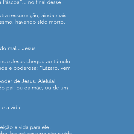
 Páscoa”... no final desse
tra ressurreição, ainda mais
mesmo, havendo sido morto,
do mal... Jesus
uando Jesus chegou ao túmulo
nde e poderosa: "Lázaro, vem
poder de Jesus. Aleluia!
 do pai, ou da mãe, ou de um
 e a vida!
eição e vida para ele!
e, haverá ressurreição e vida