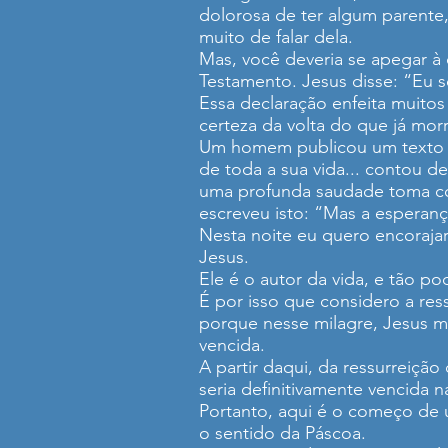
dolorosa de ter algum parente,
muito de falar dela.
Mas, você deveria se apegar à
Testamento. Jesus disse: “Eu so
Essa declaração enfeita muito
certeza da volta do que já mor
Um homem publicou um texto na
de toda a sua vida... contou 
uma profunda saudade toma con
escreveu isto: “Mas a esperan
Nesta noite eu quero encorajar
Jesus.
Ele é o autor da vida, e tão p
É por isso que considero a res
porque nesse milagre, Jesus m
vencida.
A partir daqui, da ressurreiçã
seria definitivamente vencida n
Portanto, aqui é o começo de u
o sentido da Páscoa.