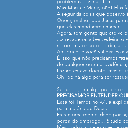
problemas elas não têm.
Mas Marta e Maria, não! Elas 
A segunda coisa que observo é
Quem, melhor que Jesus para so
que elas mandaram chamar.
Agora, tem gente que até vê o
...a rezadeira, a benzedeira, o 
recorrem ao santo do dia, ao a
Ah! pra que você vai dar essa 
É isso que nós precisamos fazer
de qualquer outra providência
Lázaro estava doente, mas as 
Oh! Se há algo para ser ressu
Segundo, pra algo precioso ser
PRECISAMOS ENTENDER QUE
Essa foi, lemos no v.4, a expl
para a glória de Deus.
Existe uma mentalidade por aí,
perda do emprego... é tudo coi
Mas, todos aqueles que pensam 