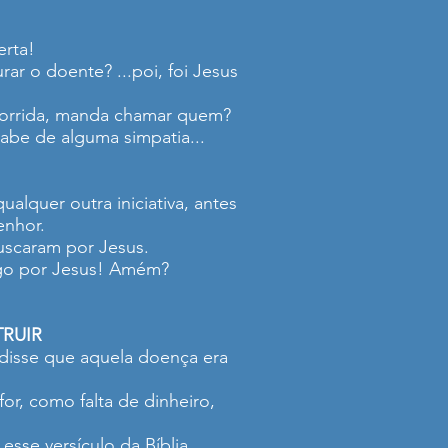
erta!
ar o doente? ...poi, foi Jesus
ocorrida, manda chamar quem?
 sabe de alguma simpatia...
alquer outra iniciativa, antes
enhor.
uscaram por Jesus.
logo por Jesus! Amém?
RUIR
e disse que aquela doença era
or, como falta de dinheiro,
se versículo da Bíblia...