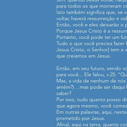
para todos os que morreram cr
Isto também significa que, se
voltar, haverá ressurreição e v
Então, você e eles deixarão o 
Porque Jesus Cristo é a ressurre
Portanto, você pode ter um fu
Tudo o que você precisa fazer 
Jesus Cristo, o Senhor] tem a v
que creiamos em Jesus.
Então, em seu futuro, sendo vo
para você... Ele falou, v.25: “
Mas, a vida de nenhum de nós é
amém?) ...mas pode ser daqui 
saber?
Por isso, tudo quanto posso di
que agora mesmo, você comece 
Em outras palavras, aqui, nest
prometido por Jesus.
Afinal, aqui na terra, quanta c