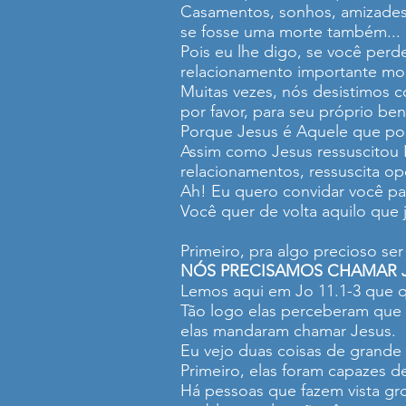
Casamentos, sonhos, amizades,
se fosse uma morte também...
Pois eu lhe digo, se você per
relacionamento importante morr
Muitas vezes, nós desistimos 
por favor, para seu próprio ben
Porque Jesus é Aquele que pod
Assim como Jesus ressuscitou L
relacionamentos, ressuscita op
Ah! Eu quero convidar você pa
Você quer de volta aquilo que 
Primeiro, pra algo precioso se
NÓS PRECISAMOS CHAMAR 
Lemos aqui em Jo 11.1-3 que q
Tão logo elas perceberam que
elas mandaram chamar Jesus.
Eu vejo duas coisas de grande 
Primeiro, elas foram capazes d
Há pessoas que fazem vista gro