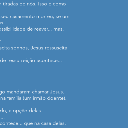
 tiradas de nós. Isso é como
se seu casamento morreu, se um
s.
ibilidade de reaver... mas,
?
cita sonhos, Jesus ressuscita
e ressurreição acontece...
logo mandaram chamar Jesus.
 família (um irmão doente),
ndo, a opção delas.
...
contece... que na casa delas,