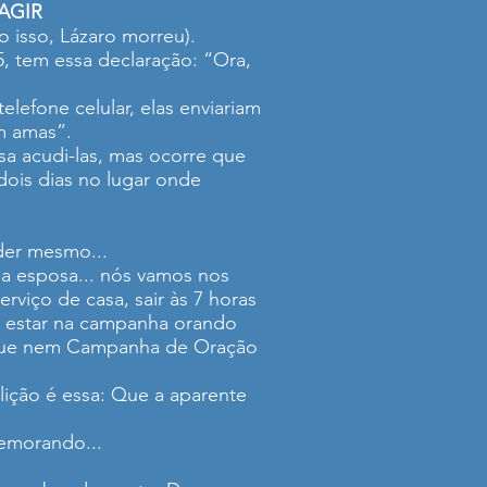
AGIR
 isso, Lázaro morreu).
5, tem essa declaração: “Ora,
lefone celular, elas enviariam
m amas”.
sa acudi-las, mas ocorre que
ois dias no lugar onde
der mesmo...
 esposa... nós vamos nos
erviço de casa, sair às 7 horas
19, estar na campanha orando
 que nem Campanha de Oração
lição é essa: Que a aparente
emorando...