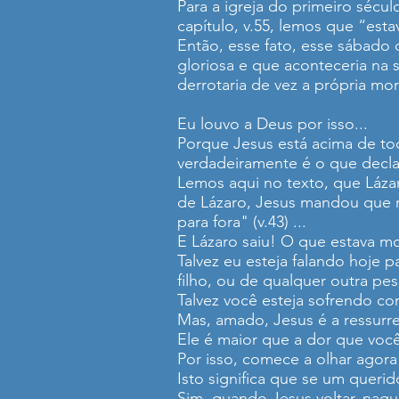
Para a igreja do primeiro sécul
capítulo, v.55, lemos que “est
Então, esse fato, esse sábado 
gloriosa e que aconteceria na
derrotaria de vez a própria mort
Eu louvo a Deus por isso...
Porque Jesus está acima de tod
verdadeiramente é o que declaro
Lemos aqui no texto, que Láz
de Lázaro, Jesus mandou que 
para fora" (v.43) ...
E Lázaro saiu! O que estava mo
Talvez eu esteja falando hoje 
filho, ou de qualquer outra pe
Talvez você esteja sofrendo co
Mas, amado, Jesus é a ressurrei
Ele é maior que a dor que voc
Por isso, comece a olhar agora
Isto significa que se um queri
Sim, quando Jesus voltar, naq