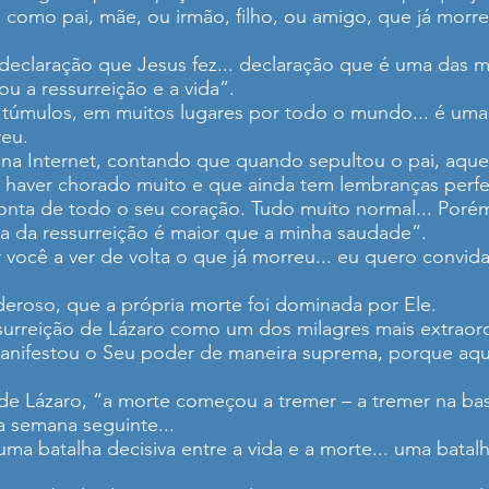
 como pai, mãe, ou irmão, filho, ou amigo, que já morr
 declaração que Jesus fez... declaração que é uma das
u a ressurreição e a vida”.
s túmulos, em muitos lugares por todo o mundo... é uma
reu.
 Internet, contando que quando sepultou o pai, aquela 
de haver chorado muito e que ainda tem lembranças perf
ta de todo o seu coração. Tudo muito normal... Porém, 
ça da ressurreição é maior que a minha saudade”.
 você a ver de volta o que já morreu... eu quero convida
oderoso, que a própria morte foi dominada por Ele.
surreição de Lázaro como um dos milagres mais extraordi
anifestou o Seu poder de maneira suprema, porque aqu
o de Lázaro, “a morte começou a tremer – a tremer na ba
a semana seguinte...
ma batalha decisiva entre a vida e a morte... uma bata