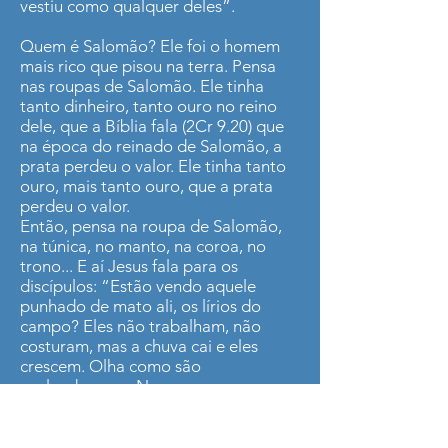
vestiu como qualquer deles”.
Quem é Salomão? Ele foi o homem
mais rico que pisou na terra. Pensa
nas roupas de Salomão. Ele tinha
tanto dinheiro, tanto ouro no reino
dele, que a Bíblia fala (2Cr 9.20) que
na época do reinado de Salomão, a
prata perdeu o valor. Ele tinha tanto
ouro, mais tanto ouro, que a prata
perdeu o valor.
Então, pensa na roupa de Salomão,
na túnica, no manto, na coroa, no
trono... E aí Jesus fala para os
discípulos: “Estão vendo aquele
punhado de mato ali, os lírios do
campo? Eles não trabalham, não
costuram, mas a chuva cai e eles
crescem. Olha como são
esplendorosos. Nem mesmo
Salomão, o homem mais suntuoso da
história, conseguiu ter roupas tão
finas assim”.