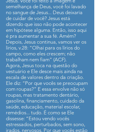
Jesus. Você foi feito à imagem e
semelhança de Deus, você foi lavado
no sangue de Jesus... Deus deixaria
de cuidar de você? Jesus está
dizendo que isso não pode acontecer
em hipótese alguma. Então, isso aqui
é pra aumentar a sua fé. Amém?
Depois, Jesus continua, vamos ver os
lírios, v.28: “Olhai para os lírios do
campo, como eles crescem; não
trabalham nem fiam” (ACF).
Agora, Jesus toca na questão do
vestuário e Ele desce mais ainda na
escala de valores dentro da criação.
Ele diz: “Por que vocês se preocupam
com roupas?” E essa envolve não só
roupas, mas tratamento dentário,
gasolina, financiamento, cuidado da
saúde, educação, material escolar,
remédios... tudo. É como se Ele
dissesse: “Estou vendo vocês
estressados, perturbados, sem sono,
irados, nervosos. Por que vocês estão