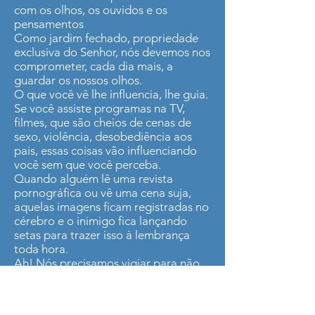
com os olhos, os ouvidos e os
pensamentos
Como jardim fechado, propriedade
exclusiva do Senhor, nós devemos nos
comprometer, cada dia mais, a
guardar os nossos olhos.
O que você vê lhe influencia, lhe guia.
Se você assiste programas na TV,
filmes, que são cheios de cenas de
sexo, violência, desobediência aos
pais, essas coisas vão influenciando
você sem que você perceba.
Quando alguém lê uma revista
pornográfica ou vê uma cena suja,
aquelas imagens ficam registradas no
cérebro e o inimigo fica lançando
setas para trazer isso à lembrança
toda hora.
Ah! Nós precisamos vigiar para não
abrir o portão do jardim para as feras
virem e devorarem, e nos destruírem.
O que ouvimos também nos