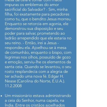
impuras os emblemas do amor
sacrificial do Salvador? - Sim, minha
filha, foi exatamente para pecadores
como tu, que o bendi­to Jesus morreu.
Enquanto se retorcia em agonia, ele
demonstrou sua dispo­sição e seu
poder para salvar, prometendo ao
ladrão arrependido que ele es­taria no
seu reino. - Então, irei a Jesus -
respondeu ela. Ajoelhou-se à mesa
de comunhão, enquanto o bispo, com
lágrimas nos olhos, possuído de gozo
e emoção, serviu-lhe os elementos da
santa ceia. Quando se levantou, o seu
rosto resplandecia com a alegria de
ter achado uma nova fé. Edgar H.
Nease (Carolina do Norte, E.U.A.).
11.2.2008
Um missionário estava administrando
a ceia do Senhor, numa capela, na
Índia. Entre os cristãos ajoelhados