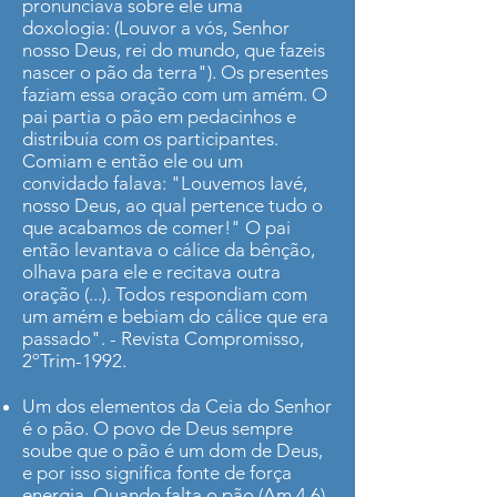
pronunciava sobre ele uma
doxologia: (Louvor a vós, Senhor
nosso Deus, rei do mundo, que fazeis
nascer o pão da terra"). Os presentes
faziam essa oração com um amém. O
pai partia o pão em pedacinhos e
distribuía com os participantes.
Comiam e então ele ou um
convidado falava: "Louvemos Iavé,
nosso Deus, ao qual pertence tudo o
que acabamos de comer!" O pai
então levantava o cálice da bênção,
olhava para ele e recitava outra
oração (...). Todos respondiam com
um amém e bebiam do cálice que era
passado". - Revista Compromisso,
2ºTrim-1992.
Um dos elementos da Ceia do Senhor
é o pão. O povo de Deus sempre
soube que o pão é um dom de Deus,
e por isso significa fonte de força
energia. Quando falta o pão (Am 4.6)