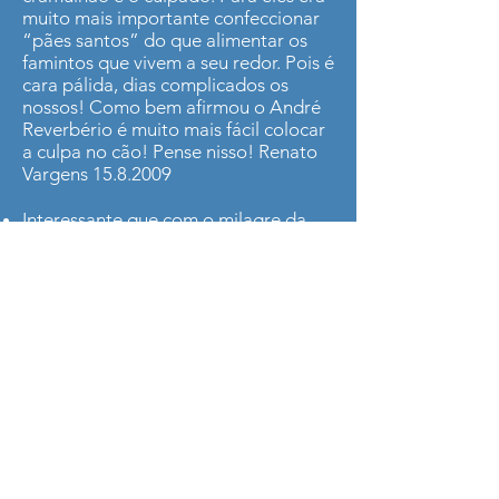
muito mais importante confeccionar
“pães santos” do que alimentar os
famintos que vivem a seu redor. Pois é
cara pálida, dias complicados os
nossos! Como bem afirmou o André
Reverbério é muito mais fácil colocar
a culpa no cão! Pense nisso! Renato
Vargens
15.8.2009
Interessante que com o milagre da
multiplicação do vinho e dos pães,
sabia que as porções em quadros da
'Última Ceia' têm aumentado com o
passar dos séculos? Um estudo da
Universidade de Cornell, nos Estados
Unidos, afirma que o tamanho das
refeições mostradas em vários
quadros da "Última Ceia" foram
aumentando com o passar dos anos,
refletindo o aumento do tamanho das
porções ingeridas em refeições
através dos séculos. Especialistas em