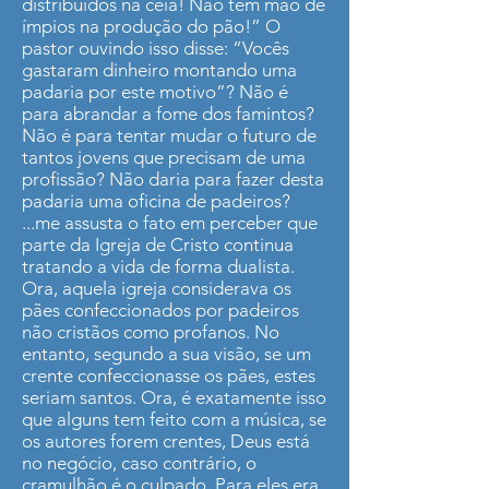
distribuídos na ceia! Não tem mão de
ímpios na produção do pão!” O
pastor ouvindo isso disse: “Vocês
gastaram dinheiro montando uma
padaria por este motivo”? Não é
para abrandar a fome dos famintos?
Não é para tentar mudar o futuro de
tantos jovens que precisam de uma
profissão? Não daria para fazer desta
padaria uma oficina de padeiros?
...me assusta o fato em perceber que
parte da Igreja de Cristo continua
tratando a vida de forma dualista.
Ora, aquela igreja considerava os
pães confeccionados por padeiros
não cristãos como profanos. No
entanto, segundo a sua visão, se um
crente confeccionasse os pães, estes
seriam santos. Ora, é exatamente isso
que alguns tem feito com a música, se
os autores forem crentes, Deus está
no negócio, caso contrário, o
cramulhão é o culpado. Para eles era