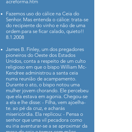
acreforma.htm
Fazemos uso do cálice na Ceia do
Senhor. Mas entenda o cálice: trata-se
do recipiente do vinho e não de uma
ordem para se ficar calado, quieto!!
8.1.2008
James B. Finley, um dos pregadores
pioneiros do Oeste dos Estados
Unidos, conta a respeito de um culto
religioso em que o bispo William Mc­
Kendree administrou a santa ceia
numa reunião de acampamento.
Durante o ato, o bispo notou uma
mulher jovem chorando. Ele percebeu
que ela estava em agonia. Chegou-se
a ela e lhe disse: - Filha, vem ajoelha-
te. ao pé da cruz, e acharás
misericórdia. Ela replicou: - Pensa o
senhor que uma vil pecadora como
eu iria aventurar-se a se aproximar da
mesa da ceia e tomar com mãos