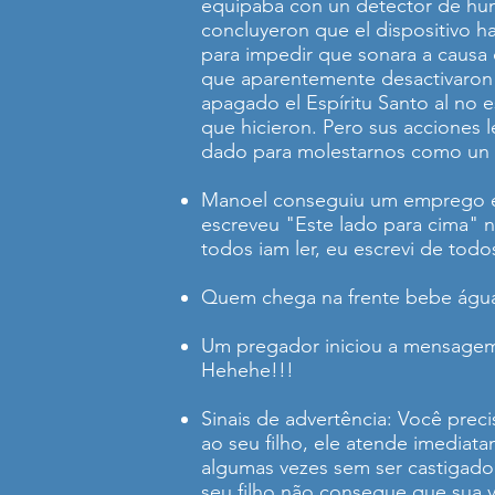
equipaba con un detector de hum
concluyeron que el dispositivo h
para impedir que sonara a causa
que aparentemente desactivaron u
apagado el Espíritu Santo al no 
que hicieron. Pero sus acciones 
dado para molestarnos como un d
Manoel conseguiu um emprego em 
escreveu "Este lado para cima" n
todos iam ler, eu escrevi de tod
Quem chega na frente bebe água
Um pregador iniciou a mensagem
Hehehe!!!
Sinais de advertência: Você prec
ao seu filho, ele atende imedia
algumas vezes sem ser castigad
seu filho não consegue que sua v