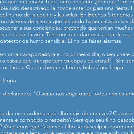
o que funcionaba bien, pero no sonó. ¿Por qué? Los i
abía sido desactivado la noche anterior para una fiesta.
 del humo de la cocina y las velas. En Hechos 5 tenemo
n sistema de alarma que les pudo haber salvado la vida
escuchar a sus conciencias, creyendo que tenían muchas
les costaron la vida. Tenemos que darnos cuenta de que 
etector de humo sensible. Él no da falsas alarmas.
uma transportadora e, no primeiro dia, o seu chefe p
as caixas que transportam os copos de cristal? - Sim se
os os lados. Quem chega na frente, bebe água limpa!
 limpa.
 declarando: "O verso nos coça onde todos nós estamo
isa dar uma ordem a seu filho mais de uma vez? Quando 
tamente e com todo o respeito? Será que seu filho des
o? Você consegue fazer seu filho se desculpar espont
ontade seja feita, você permite que ele fique emburrado