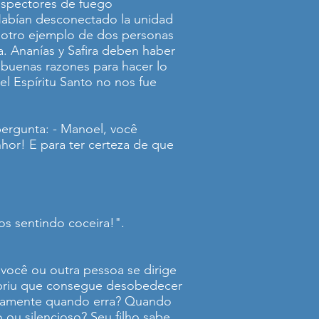
nspectores de fuego
 Habían desconectado la unidad
s otro ejemplo de dos personas
. Ananías y Safira deben haber
 buenas razones para hacer lo
el Espíritu Santo no nos fue
ergunta: - Manoel, você
nhor! E para ter certeza de que
s sentindo coceira!".
você ou outra pessoa se dirige
cobriu que consegue desobedecer
aneamente quando erra? Quando
 ou silencioso? Seu filho sabe