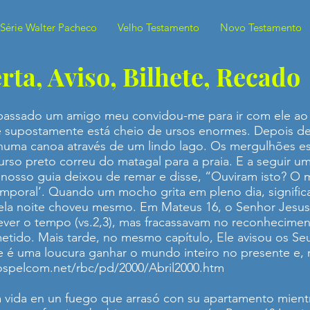
Série Walter Pacheco
Velho Testamento
Novo Testamento
rta, Aviso, Bilhete, Recado
passado um amigo meu convidou-me para ir com ele ao
ue supostamente está cheio de ursos enormes. Depois d
uma canoa através de um lindo lago. Os mergulhões es
urso preto correu do matagal para a praia. E a seguir 
nosso guia deixou de remar e disse, “Ouviram isto? O m
mporal’. Quando um mocho grita em pleno dia, significa
ela noite choveu mesmo. Em Mateus 16, o Senhor Jesus
ever o tempo (vs.2,3), mas fracassavam no reconhecimen
tido. Mais tarde, no mesmo capítulo, Ele avisou os Seu
que é uma loucura ganhar o mundo inteiro no presente e, 
spelcom.net/rbc/pd/2000/Abril2000.htm
a vida en un fuego que arrasó con su apartamento mient