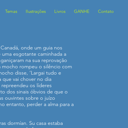
Temas
Ilustrações
Livros
GANHE
Contato
 Canadá, onde um guia nos
e uma esgotante caminhada a
ganiçaram na sua reprovação
um mocho rompeu o silêncio com
ocho disse, ‘Largai tudo e
 que vai chover no dia
 repreendeu os líderes
to dos sinais óbvios de que o
s ouvintes sobre o juízo
no entanto, perder a alma para a
ras dormían. Su casa estaba