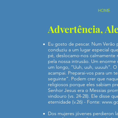
HOME
Advertência, Ale
Eu gosto de pescar. Num Verão 
conduziu a um lugar especial q
pé, deslocamo-nos calmamente n
pela nossa intrusão. Um enorme 
um longo, “Uuh, uuh, uuuuh”. O 
acampai. Preparai-vos para um te
seguinte”. Podem crer que naqu
religiosos porque eles sabiam pr
Senhor Jesus era o Messias prome
vindouro (vs. 24-28). Ele disse 
eternidade (v.26) - Fonte:
www.go
Dos mujeres jóvenes perdieron l