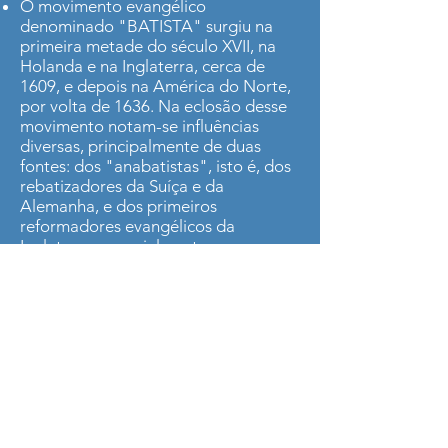
O movimento evangélico
denominado "BATISTA" surgiu na
primeira metade do século XVII, na
Holanda e na Inglaterra, cerca de
1609, e depois na América do Norte,
por volta de 1636. Na eclosão desse
movimento notam-se influências
diversas, principalmente de duas
fontes: dos "anabatistas", isto é, dos
rebatizadores da Suíça e da
Alemanha, e dos primeiros
reformadores evangélicos da
Inglaterra, especialmente os
"puritanos" e os "separatistas". Por
sua vez, as condições religiosas
desses grupos tinham sido
influenciadas pela reforma, iniciada
por Martinho Lutero, no século XVI, e
pelos grupos evangélicos já
existentes anteriormente, como os
Valdenses e os Lolardos, nos séculos
XII, XIII e XIV.
16.3.2008