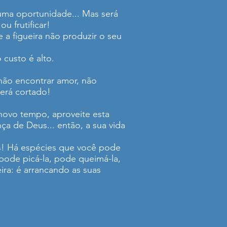
 uma oportunidade... Mas será
u frutificar!
e a figueira não produzir o seu
custo é alto.
 não encontrar amor, não
será cortado!
 novo tempo, aproveite esta
ça de Deus... então, a sua vida
eis! Há espécies que você pode
ode picá-la, pode queimá-la,
ra: é arrancando as suas