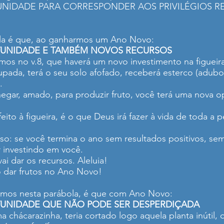
UNIDADE PARA CORRESPONDER AOS PRIVILÉGIOS R
bola é que, ao ganharmos um Ano Novo:
TUNIDADE E TAMBÉM NOVOS RECURSOS
emos no v.8, que haverá um novo investimento na figueira
pada, terá o seu solo afofado, receberá esterco (adubo); 
.
egar, amado, para produzir fruto, você terá uma nova
eito à figueira, é o que Deus irá fazer à vida de toda a
o: se você termina o ano sem resultados positivos, sem 
r investindo em você.
ai dar os recursos. Aleluia!
 dar frutos no Ano Novo!
tramos nesta parábola, é que com Ano Novo:
UNIDADE QUE NÃO PODE SER DESPERDIÇADA
chácarazinha, teria cortado logo aquela planta inútil, 