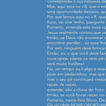
correspondia à sua natureza de 
Mas, aqui está no v.8, que à e
uma oportunidade decisiva, que 
Por que lemos aqui no v.9, que 
fruto, vai virar lenha. (pergunt
Portanto, entenda esta nova op
Jesus realmente contou que se a
Irmão, se Deus não encontrar o
encontrar perdão... se esse fru
Por isso, ninguém deve brinca
Então, eis o que você deve faz
nova igreja, plante os seus pé
será muito frutífera!
Faz um tempo eu li algo a resp
picar em pedacinhos, mas que 
mas o seu pé continuará cresc
raízes. As raízes,
entende, são a chave do fruto.
Irmão, se você fincar raízes no
Portanto, neste Ano Novo, Deu
Ele dá UMA NOVA OPORTUN