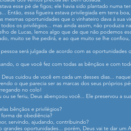
tava esse pé de figos; ele havia sido plantado numa terra
... Então, essa figueira estava privilegiada em terra boa,
 mesmas oportunidades que o vinhateiro dava à sua vinha
- todos os privilégios... mas ainda assim, não produzia na
ho de Lucas, lemos algo que de que não podemos esque
ado, muito se lhe pedirá, e ao que muito se lhe confiou,
a pessoa será julgada de acordo com as oportunidades
sando, o que você fez com todas as bênçãos e com todo
e Deus cuidou de você em cada um desses dias... naquel
vendo o que parecia ser as marcas dos seus próprios pé
rregando no colo!
u se feriu, Deus abençoou você... Ele preservou a sua 
las bênçãos e privilégios?
 forma de obediência?
r, servindo, ajudando, contribuindo?
 grandes oportunidades... porém, Deus vai te dar um An