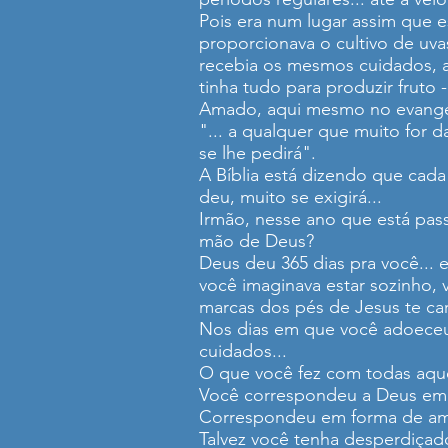
Pois era num lugar assim que es
proporcionava o cultivo de uvas
recebia os mesmos cuidados, as
tinha tudo para produzir fruto 
Amado, aqui mesmo no evangel
"... a qualquer que muito for d
se lhe pedirá".
A Bíblia está dizendo que cad
deu, muito se exigirá...
Irmão, nesse ano que está pas
mão de Deus?
Deus deu 365 dias pra você... 
você imaginava estar sozinho, 
marcas dos pés de Jesus te ca
Nos dias em que você adoeceu o
cuidados...
O que você fez com todas aque
Você correspondeu a Deus em
Correspondeu em forma de amo
Talvez você tenha desperdiçado