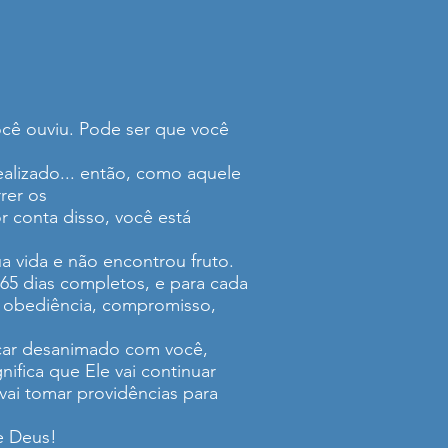
você ouviu. Pode ser que você
realizado... então, como aquele
rer os
r conta disso, você está
a vida e não encontrou fruto.
365 dias completos, e para cada
u: obediência, compromisso,
icar desanimado com você,
ifica que Ele vai continuar
vai tomar providências para
e Deus!