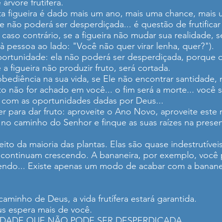
árvore frutífera.
sta figueira é dado mais um ano, mais uma chance, mais
não poderá ser desperdiçada... é questão de frutificar o
caso contrário, se a figueira não mudar sua realidade, s
e à pessoa ao lado: "Você não quer virar lenha, quer?").
ortunidade: ela não poderá ser desperdiçada, porque o 
 figueira não produzir fruto, será cortada.
bediência na sua vida, se Ele não encontrar santidade,
to não for achado em você... o fim será a morte... você 
r com as oportunidades dadas por Deus...
er para dar fruto: aproveite o Ano Novo, aproveite este
s no caminho do Senhor e finque as suas raízes na presen
eito da maioria das plantas. Elas são quase indestrutív
continuam crescendo. A bananeira, por exemplo, você p
endo... Existe apenas um modo de acabar com a bananei
 caminho de Deus, a vida frutífera estará garantida.
s espera mais de você.
IDADE QUE NÃO PODE SER DESPERDIÇADA.