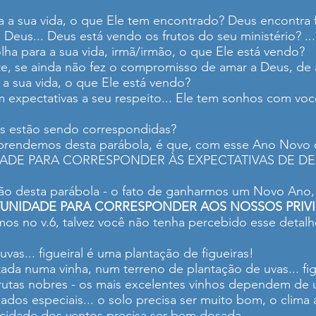
a sua vida, o que Ele tem encontrado? Deus encontra f
Deus... Deus está vendo os frutos do seu ministério? ..
lha para a sua vida, irmã/irmão, o que Ele está vendo?
nte, se ainda não fez o compromisso de amar a Deus, de
a sua vida, o que Ele está vendo?
expectativas a seu respeito... Ele tem sonhos com voc
as estão sendo correspondidas?
e aprendemos desta parábola, é que, com esse Ano Novo
DE PARA CORRESPONDER ÀS EXPECTATIVAS DE DE
ição desta parábola - o fato de ganharmos um Novo Ano,
UNIDADE PARA CORRESPONDER AOS NOSSOS PRIVI
mos no v.6, talvez você não tenha percebido esse detal
vas... figueiral é uma plantação de figueiras!
tada numa vinha, num terreno de plantação de uvas... fig
frutas nobres - os mais excelentes vinhos dependem de 
dados especiais... o solo precisa ser muito bom, o clima
locidade dos ventos precisa ser bem dosada.