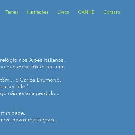
Temas
Ilustrações
Livros
GANHE
Contato
lógio nos Alpes italianos...
u que coisa triste: ter uma
têm... e Carlos Drumond,
 ser feliz".
o não estaria perdido...
rtunidade.
mos, novas realizações...