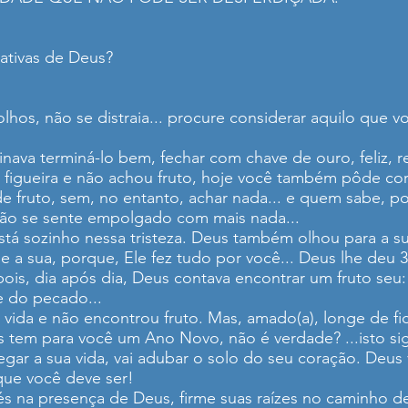
ativas de Deus?
olhos, não se distraia... procure considerar aquilo que 
inava terminá-lo bem, fechar com chave de ouro, feliz, 
a figueira e não achou fruto, hoje você também pôde cor
 fruto, sem, no entanto, achar nada... e quem sabe, po
ão se sente empolgado com mais nada...
tá sozinho nessa tristeza. Deus também olhou para a su
ue a sua, porque, Ele fez tudo por você... Deus lhe deu 
 pois, dia após dia, Deus contava encontrar um fruto se
te do pecado...
vida e não encontrou fruto. Mas, amado(a), longe de f
s tem para você um Ano Novo, não é verdade? ...isto sign
egar a sua vida, vai adubar o solo do seu coração. Deus 
que você deve ser!
és na presença de Deus, firme suas raízes no caminho d