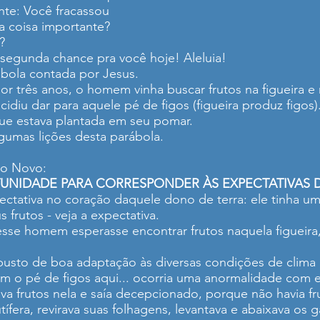
nte: Você fracassou
a coisa importante?
?
egunda chance pra você hoje! Aleluia!
rábola contada por Jesus.
por três anos, o homem vinha buscar frutos na figueira 
ecidiu dar para aquele pé de figos (figueira produz figo
que estava plantada em seu pomar.
umas lições desta parábola.
no Novo:
UNIDADE PARA CORRESPONDER ÀS EXPECTATIVAS 
ectativa no coração daquele dono de terra: ele tinha uma
 frutos - veja a expectativa.
sse homem esperasse encontrar frutos naquela figueira
busto de boa adaptação às diversas condições de clima 
m o pé de figos aqui... ocorria uma anormalidade com es
ava frutos nela e saía decepcionado, porque não havia fr
utífera, revirava suas folhagens, levantava e abaixava os