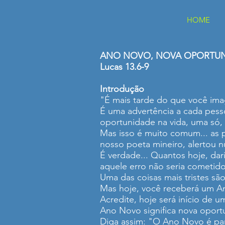
HOME
ANO NOVO, NOVA OPORTUN
Lucas 13.6-9
Introdução
"É mais tarde do que você imag
É uma advertência a cada pesso
oportunidade na vida, uma só, 
Mas isso é muito comum... as 
nosso poeta mineiro, alertou 
É verdade... Quantos hoje, dar
aquele erro não seria cometido
Uma das coisas mais tristes sã
Mas hoje, você receberá um An
Acredite, hoje será início de 
Ano Novo significa nova oport
Diga assim: "O Ano Novo é pa