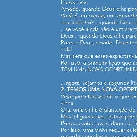
frutos nela.
Amado, quando Deus olha para 
Você é um crente, um servo de 
seu trabalho? ...quando Deus o
...se você ainda não é um cre
Deus... quando Deus olha para 
Porque Deus, amado: Deus tem 
vida!
Mas será que estas expectativ
Por isso, a primeira lição qu
TEM UMA NOVA OPORTUNIDA
...agora, vejamos a segunda l
2- TEMOS UMA NOVA OPORT
Veja que interessante o que le
vinha.
Ora, uma vinha é plantação de u
Mas a figueira aqui estava plan
Porque, sabe, uva é daquelas 
Por isso, uma vinha requer cui
períodos regulares... até a ve