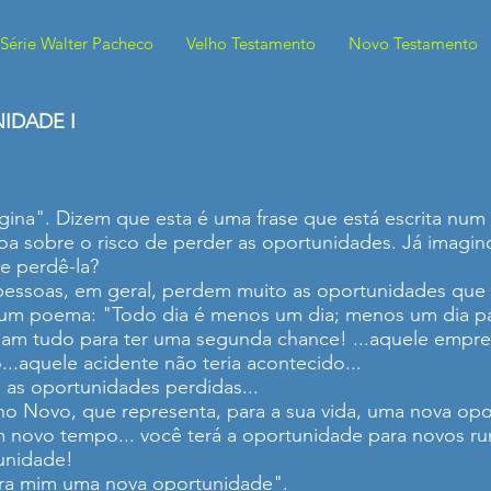
Série Walter Pacheco
Velho Testamento
Novo Testamento
IDADE I
ina". Dizem que esta é uma frase que está escrita num re
a sobre o risco de perder as oportunidades. Já imagino
e perdê-la?
pessoas, em geral, perdem muito as oportunidades que 
num poema: "Todo dia é menos um dia; menos um dia para
iam tudo para ter uma segunda chance! ...aquele empreg
...aquele acidente não teria acontecido...
o as oportunidades perdidas...
o Novo, que representa, para a sua vida, uma nova opo
um novo tempo... você terá a oportunidade para novos ru
unidade!
ra mim uma nova oportunidade".