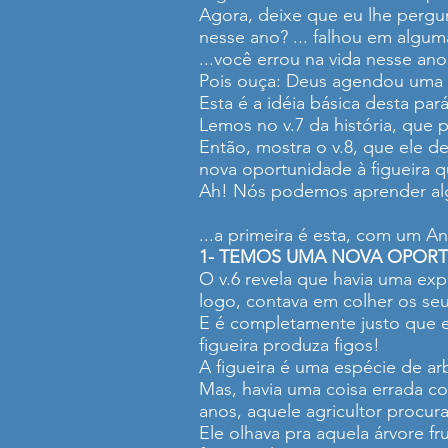
Agora, deixe que eu lhe pergu
nesse ano? ... falhou em algum
...você errou na vida nesse ano
Pois ouça: Deus agendou uma s
Esta é a idéia básica desta pa
Lemos no v.7 da história, que 
Então, mostra o v.8, que ele d
nova oportunidade à figueira 
Ah! Nós podemos aprender alg
...a primeira é esta, com um A
1- TEMOS UMA NOVA OPORT
O v.6 revela que havia uma exp
logo, contava em colher os seus
E é completamente justo que e
figueira produza figos!
A figueira é uma espécie de ar
Mas, havia uma coisa errada co
anos, aquele agricultor procur
Ele olhava pra aquela árvore fr