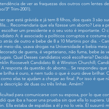
"tendência de ver as fraquezas dos outros com lentes d
o/3º Trim-2001).
 que está grávida e já tem 8 filhos, dos quais 3 são s
filis... Recomendaria que ela fizesse um aborto? Leia a
e escolher um presidente e o seu voto é importante. O
ndidato A: é associado a políticos corruptos e costuma 
 atrás de outro e bebe de 8 a 10 Martinis por dia. - Ca
é meio-dia, usava drogas na Universidade e bebia meia g
ecorado de guerra, é vegetariano, não fuma, bebe às v
jugais. Qual Desses candidatos você escolheria? Decida
anklin Roosevelt Candidato B: é Winston Churchill; Cand
: A resposta da questão do aborto... Se respondeu que 
ilha é ouro, e nem tudo o que é ouro deve brilhar. O
como elas te ajudam a chegar ao final. Por isso é que 
a descrição de duas ou três linhas. Amém?
icultad para comunicarse con su esposa, por lo que con
ió que iba a hacer una prueba sin que ella lo supiera. U
ón. Ella estaba de espaldas a él y no lo veía. Él susurró