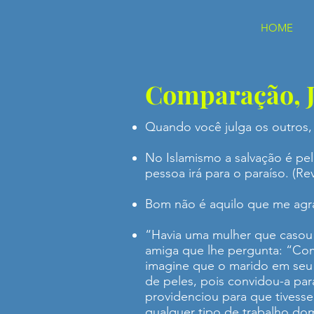
HOME
Comparação, J
Quando você julga os outros, 
No Islamismo a salvação é pe
pessoa irá para o paraíso. (Re
Bom não é aquilo que me agr
“Havia uma mulher que casou a
amiga que lhe pergunta: “Como
imagine que o marido em seu 
de peles, pois convidou-a pa
providenciou para que tivess
qualquer tipo de trabalho domé