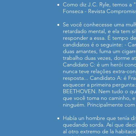
Como diz J.C. Ryle, temos a 
Fonseca - Revista Compromiss
Se você conhecesse uma mulher
retardado mental, e ela tem sí
responder a essa. É tempo d
candidatos é o seguinte: - Ca
duas amantes, fuma um cigarro
trabalho duas vezes, dorme at
Candidato C: é um herói cond
nunca teve relações extra-con
resposta... Candidato A: é Fr
esquecer a primeira pergunta
BEETHOVEN. Nem tudo o que br
que você toma no caminho, e 
ninguém. Principalmente com 
Había un hombre que tenía dif
quedando sorda. Así que decid
al otro extremo de la habitaci