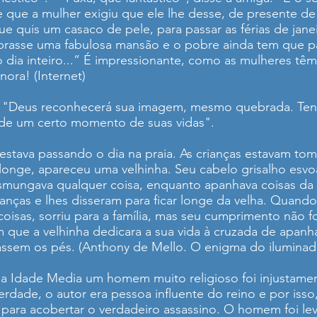
ne que a mulher exigiu que ele lhe desse, de presente de
ue quis um casaco de pele, para passar as férias de jane
mprasse uma fabulosa mansão e o pobre ainda tem que 
o dia inteiro...” É impressionante, como as mulheres tê
 nora! (Internet)
ou: "Deus reconhecerá sua imagem, mesmo quebrada. Te
de um certo momento de suas vidas".
 estava passando o dia na praia. As crianças estavam t
 longe, apareceu uma velhinha. Seu cabelo grisalho esv
esmungava qualquer coisa, enquanto apanhava coisas da
anças e lhes disseram para ficar longe da velha. Quand
isas, sorriu para a família, mas seu cumprimento não f
que a velhinha dedicara a sua vida à cruzada de apanha
tassem os pés. (Anthony de Mello. O enigma do iluminad
a Idade Media um homem muito religioso foi injustame
rdade, o autor era pessoa influente do reino e por is
para acobertar o verdadeiro assassino. O homem foi le