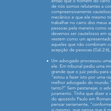
então que o homem do carro en
de nós somos relutantes a co
compreensivamente cautelosos
mecânico e que ele mesmo tinh
trabalhar no carro dos meus a
pessoas pela maneira como s
devemos ser cautelosos em qu
vestem como um apresentador 
aqueles que não combinam co
acepção de pessoas.(Gál.2:6)
Um advogado processou uma g
ele. Em tribunal pediu uma im
grande que o juiz pediu para
"estou a fazer isto por uma 
melhor advogado do mundo." 
tanto?" Sem pestanejar, o adv
juramento. Tinha que dizer a
do apostolo Paulo em Romanos
pensar seriamente, “conforme
si mesmo, que pensa que é me