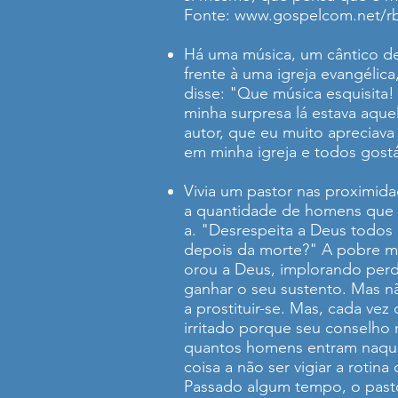
Fonte:
www.gospelcom.net/r
Há uma música, um cântico de
frente à uma igreja evangélic
disse: "Que música esquisita!
minha surpresa lá estava aque
autor, que eu muito apreciava
em minha igreja e todos gostá
Vivia um pastor nas proximid
a quantidade de homens que a
a. "Desrespeita a Deus todos o
depois da morte?" A pobre mu
orou a Deus, implorando per
ganhar o seu sustento. Mas n
a prostituir-se. Mas, cada ve
irritado porque seu conselho
quantos homens entram naquela
coisa a não ser vigiar a roti
Passado algum tempo, o pasto