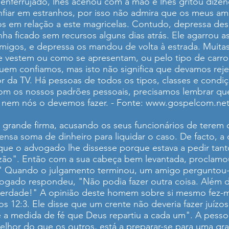
ferrujado, lhes acenou com a mão e lhes gritou dizend
nfiar em estranhos, por isso não admira que os meus am
 em relação a este magricelas. Contudo, depressa des
a ficado sem recursos alguns dias atrás. Ele agarrou as
migos, e depressa os mandou de volta à estrada. Muita
e vestem ou como se apresentam, ou pelo tipo de carr
em confiamos, mas isto não significa que devamos reje
da TV. Há pessoas de todos os tipos, classes e condiç
m os nossos padrões pessoais, precisamos lembrar que
, nem nós o devemos fazer. - Fonte:
www.gospelcom.net
rande firma, acusando os seus funcionários de terem
ensa soma de dinheiro para liquidar o caso. De facto, a 
 que o advogado lhe dissesse porque estava a pedir tan
razão". Então com a sua cabeça bem levantada, proclam
Quando o julgamento terminou, um amigo perguntou-l
ogado respondeu, "Não podia fazer outra coisa. Além do
 verdade!" A opinião deste homem sobre si mesmo fez-m
 12:3. Ele disse que um crente não deveria fazer juízo
 a medida de fé que Deus repartiu a cada um". A pesso
lhor do que os outros, está a preparar-se para uma gra