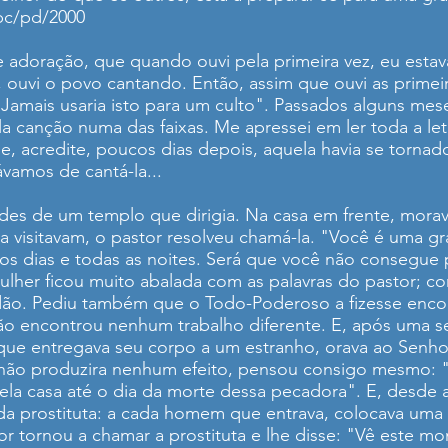
bc/pd/2000
 adoração, que quando ouvi pela primeira vez, eu esta
a, ouvi o povo cantando. Então, assim que ouvi as prime
 Jamais usaria isto para um culto". Passados alguns me
la canção numa das faixas. Me apressei em ler toda a le
 e, acredite, poucos dias depois, aquela havia se torn
vamos de cantá-la...
ades de um templo que dirigia. Na casa em frente, mora
 visitavam, o pastor resolveu chamá-la. "Você é uma g
s dias e todas as noites. Será que você não consegue pa
lher ficou muito abalada com as palavras do pastor; c
dão. Pediu também que o Todo-Poderoso a fizesse enco
ão encontrou nenhum trabalho diferente. E, após uma 
z que entregava seu corpo a um estranho, orava ao Senho
 não produzira nenhum efeito, pensou consigo mesmo: "
 casa até o dia da morte dessa pecadora". E, desde aq
na da prostituta: a cada homem que entrava, colocava uma
r tornou a chamar a prostituta e lhe disse: "Vê este m