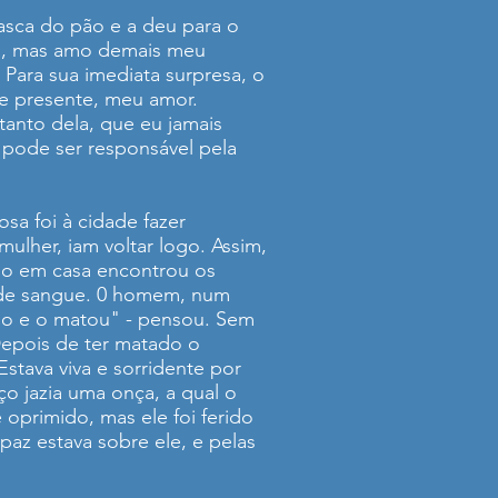
asca do pão e a deu para o
ão, mas amo demais meu
 Para sua imediata surpresa, o
te presente, meu amor.
anto dela, que eu jamais
a pode ser responsável pela
sa foi à cidade fazer
lher, iam voltar logo. Assim,
ndo em casa encontrou os
o de sangue. 0 homem, num
ino e o matou" - pensou. Sem
Depois de ter matado o
Estava viva e sorridente por
o jazia uma onça, a qual o
 oprimido, mas ele foi ferido
paz estava sobre ele, e pelas