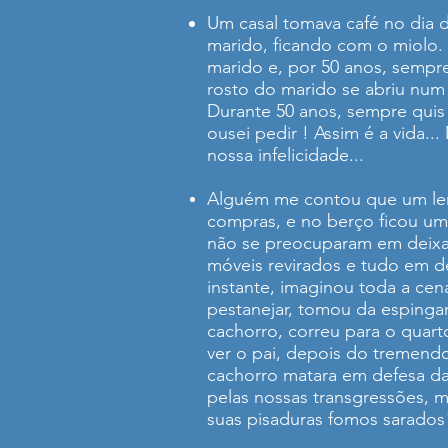
Um casal tomava café no dia 
marido, ficando com o miolo.
marido e, por 50 anos, sempre
rosto do marido se abriu num 
Durante 50 anos, sempre quis
ousei pedir ! Assim é a vida..
nossa infelicidade...
Alguém me contou que um lenha
compras, e no berço ficou um
não se preocuparam em deixar
móveis revirados e tudo em d
instante, imaginou toda a ce
pestanejar, tomou da espinga
cachorro, correu para o quarto
ver o pai, depois do tremendo
cachorro matara em defesa da 
pelas nossas transgressões, m
suas pisaduras fomos sarados" 