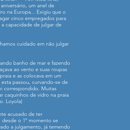
 aniversário, um anel de
iro na Europa... Exigiu que o
pagar cinco empregados para
m a capacidade de julgar de
nhamos cuidado em não julgar
omando banho de mar e fazendo
oaçava ao vento e suas roupas
 praia e as colocava em um
o esta passou, curvando-se de
oi correspondido. Muitas
r caquinhos de vidro na praia
o. Loyola)
nte acusado de ter
so, desde o 1º momento se
vado a julgamento, já temendo