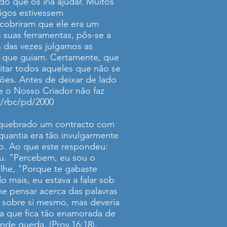
o que os iria ajudar. Muitos
igos estivessem
cobriram que ele era um
 suas ferramentas, pôs-se a
s das vezes julgamos as
o que guiam. Certamente, que
itar todos aqueles que não se
ões. Antes de deixar de lado
 o Nosso Criador não faz
/rbc/pd/2000
 quebrado um contracto com
quantia era tão invulgarmente
to. Ao que este respondeu:
ou. "Percebem, eu sou o
he, "Porque te gabaste
 mais, eu estava a falar sob
e pensar acerca das palavras
s sobre si mesmo, mas deveria
a que fica tão enamorada de
nde queda. (Prov.16:18).