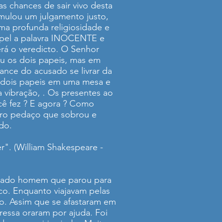
as chances de sair vivo desta
imulou um julgamento justo,
ma profunda religiosidade e
apel a palavra INOCENTE e
rá o veredicto. O Senhor
ou os dois papeis, mas em
nce do acusado se livrar da
s dois papeis em uma mesa e
vibração, . Os presentes ao
cê fez ? E agora ? Como
utro pedaço que sobrou e
do.
r". (William Shakespeare -
leixado homem que parou para
co. Enquanto viajavam pelas
ro. Assim que se afastaram em
essa oraram por ajuda. Foi