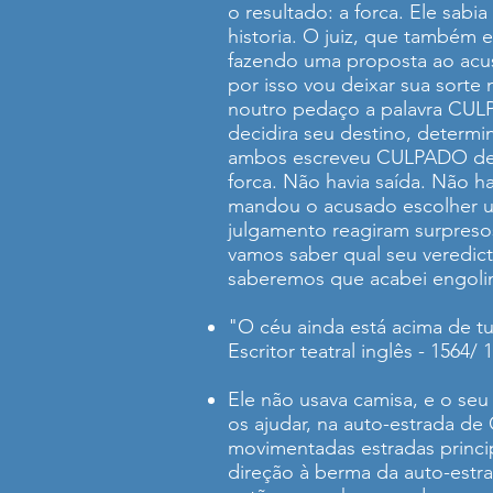
o resultado: a forca. Ele sabi
historia. O juiz, que também
fazendo uma proposta ao acus
por isso vou deixar sua sort
noutro pedaço a palavra CULP
decidira seu destino, determi
ambos escreveu CULPADO de ma
forca. Não havia saída. Não h
mandou o acusado escolher u
julgamento reagiram surpres
vamos saber qual seu veredic
saberemos que acabei engolin
"O céu ainda está acima de tu
Escritor teatral inglês - 1564/ 
Ele não usava camisa, e o seu
os ajudar, na auto-estrada de
movimentadas estradas princi
direção à berma da auto-estr