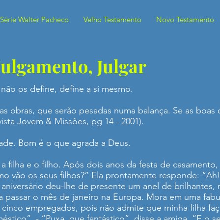
Série Walter Pacheco
Velho Testamento
Novo Testamento
ulgamento, Julgar
não os define, define a si mesmo.
las obras, que serão pesadas numa balança. Se as boas 
vista Jovem & Missões, pg 14 - 2001).
ade. Bom é o que agrada a Deus.
 filha e o filho. Após dois anos da festa de casamento
 vão os seus filhos?” Ela prontamente responde: “Ah! fil
aniversário deu-lhe de presente um anel de brilhantes,
ra passar o mês de janeiro na Europa. Mora em uma fab
e cinco empregados, pois não admite que minha filha f
stico”. - “Puxa, que fantástico”, disse a amiga. “E o se