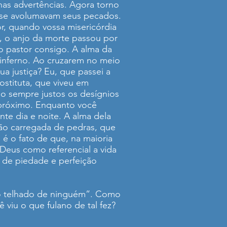
s advertências. Agora torno
 se avolumavam seus pecados.
r, quando vossa misericórdia
a, o anjo da morte passou por
o pastor consigo. A alma da
 inferno. Ao cruzarem no meio
a justiça? Eu, que passei a
stituta, que viveu em
o sempre justos os desígnios
próximo. Enquanto você
te dia e noite. A alma dela
 tão carregada de pedras, que
 é o fato de que, na maioria
Deus como referencial a vida
 de piedade e perfeição
no telhado de ninguém”. Como
 viu o que fulano de tal fez?