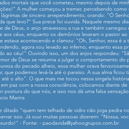
ados mortais que você cometeu, mesmo depois de minha
 ações!" A mulher começou a tremer, percebendo como
 lágrimas de sincero arrependimento, orando: "Ó Senho
 vida que levo?" Sua prece foi ouvida. Naquele mesmo di
de de Deus, o anjo atravessou a rua e também carregou 
te aos céus, enquanto os demônios levaram o pastor ao
e estava acontecendo e clamou: "Oh, Senhor, essa é a tu
ndendo, agora sou levado ao inferno, enquanto essa pro
do ao céu!" Ouvindo isso, um dos anjos respondeu: "Sã
amor de Deus se resumia a julgar o comportamento do 
ureza do pecado alheio, essa mulher orava fervorosamen
ar, que podemos levá-la até o paraíso. A sua alma ficou
 até o alto". O que mais me tocou nessa singela história
s em paz com a nossa consciência, colocamos diante de 
r postura do que nós, e isso nos dá uma falsa sensação
ncio Marins
le ditado “quem tem telhado de vidro não joga pedra 
rvar isso. Já ouvi muitas pessoas dizerem: “Nossa, você
surdo!” - Fonte: -
paodavida@yahoogrupos.com.br