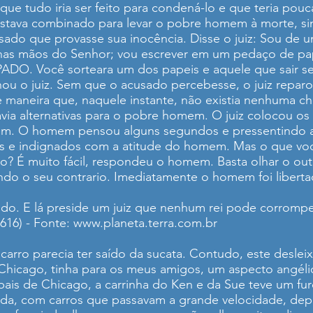
a que tudo iria ser feito para condená-lo e que teria pouc
 estava combinado para levar o pobre homem à morte, s
ado que provasse sua inocência. Disse o juiz: Sou de u
e nas mãos do Senhor; vou escrever em um pedaço de p
ADO. Você sorteara um dos papeis e aquele que sair se
nou o juiz. Sem que o acusado percebesse, o juiz repar
neira que, naquele instante, não existia nenhuma cha
avia alternativas para o pobre homem. O juiz colocou o
m. O homem pensou alguns segundos e pressentindo a 
os e indignados com a atitude do homem. Mas o que vo
to? É muito fácil, respondeu o homem. Basta olhar o o
do o seu contrario. Imediatamente o homem foi liberta
do. E lá preside um juiz que nenhum rei pode corrompe
1616) - Fonte:
www.planeta.terra.com.br
 carro parecia ter saído da sucata. Contudo, este des
 Chicago, tinha para os meus amigos, um aspecto angéli
pais de Chicago, a carrinha do Ken e da Sue teve um fu
ada, com carros que passavam a grande velocidade, depr