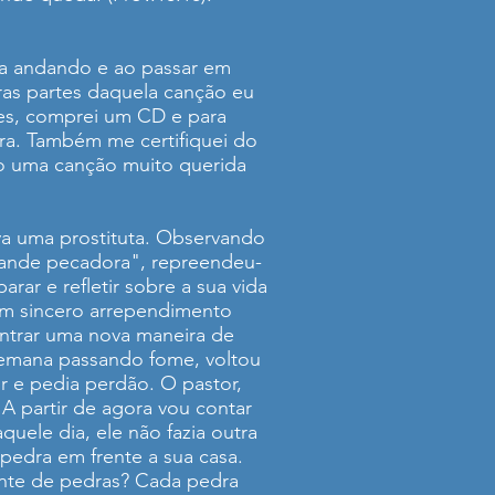
va andando e ao passar em
iras partes daquela canção eu
ses, comprei um CD e para
tra. Também me certifiquei do
ado uma canção muito querida
va uma prostituta. Observando
rande pecadora", repreendeu-
rar e refletir sobre a sua vida
om sincero arrependimento
ntrar uma nova maneira de
semana passando fome, voltou
r e pedia perdão. O pastor,
A partir de agora vou contar
uele dia, ele não fazia outra
 pedra em frente a sua casa.
onte de pedras? Cada pedra