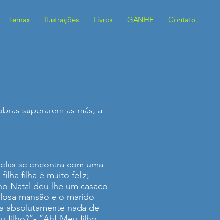
Temas
Ilustrações
Livros
GANHE
Contato
obras superarem as más, a
, elas se encontra com uma
ha filha é muito feliz;
 no Natal deu-lhe um casaco
ulosa mansão e o marido
aça absolutamente nada de
u filho?”- “Ah! Meu filho,