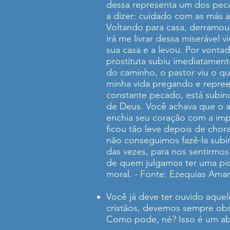
dessa representa um dos pec
a dizer: cuidado com as más
Voltando para casa, derramou
irá me livrar dessa miserável
sua casa e a levou. Por vonta
prostituta subiu imediatamen
do caminho, o pastor viu o qu
minha vida pregando e repree
constante pecado, está subin
de Deus. Você achava que o 
enchia seu coração com a imp
ficou tão leve depois de chor
não conseguimos fazê-la subir
das vezes, para nos sentirmo
de quem julgamos ter uma pio
moral. - Fonte: Ezequias Ama
Você já deve ter ouvido aque
cristãos, devemos sempre obse
Como pode, né? Isso é um ab