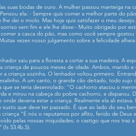
das suas bodas de ouro. A mulher passou manteiga na c
 Pensou ela: - Sempre quis comer a melhor parte do p
 lhe dei o miolo. Mas hoje quis satisfazer o meu desejo.
sorriso sem fim e ele lhe disse:- Muito obrigado por es
 comer a casca do pão, mas como você sempre gostou t
. Muitas vezes nosso julgamento sobre a felicidade alhei
dor saiu para a floresta a cortar a sua madeira. A espo
a criança de poucos meses de idade. Ambos, marido e mu
 a criança sozinha. O lenhador voltou primeiro. Entra
esalinho. A um canto, o grande cão deitado, todo suj
na que se teria desenrolado: "O cachorro atacou o men
rda e mirou na cabeça do pobre cachorro, e disparou. 
 onde deveria estar a criança. Realmente ela ali estava. 
 susto que deve ter passado. É que ao lado do seu berç
criança "E nós o reputamos por aflito, ferido de Deus e
oído pelas nossas iniquidades; o castigo que nos traz a 
(Is 53.4b,5).