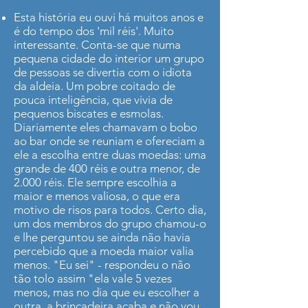
Esta história eu ouvi há muitos anos e
é do tempo dos 'mil réis'. Muito
interessante. Conta-se que numa
pequena cidade do interior um grupo
de pessoas se divertia com o idiota
da aldeia. Um pobre coitado de
pouca inteligência, que vivia de
pequenos biscates e esmolas.
Diariamente eles chamavam o bobo
ao bar onde se reuniam e ofereciam a
ele a escolha entre duas moedas: uma
grande de 400 réis e outra menor, de
2.000 réis. Ele sempre escolhia a
maior e menos valiosa, o que era
motivo de risos para todos. Certo dia,
um dos membros do grupo chamou-o
e lhe perguntou se ainda não havia
percebido que a moeda maior valia
menos. "Eu sei" - respondeu o não
tão tolo assim "ela vale 5 vezes
menos, mas no dia que eu escolher a
outra, a brincadeira acaba e não vou