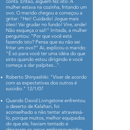
conta. Então, alguém fez isto: A
mulher estava na cozinha, fritando um
ovo. O marido chegou e começou a
gritar: "Hei! Cuidado! Jogue mais
óleo! Vai grudar no fundo! Vire, ande!
Não esqueça o sal!" Irritada, a mulher
perguntou: "Por que você está
fazendo isto? Pensa que eu não sei
fritar um ovo?" Aí, explicou o marido:
"É só para você ter uma idéia do que
sinto quando estou dirigindo e você
começa a dar palpites...".
Roberto Shinyashiki: "Viver de acordo
com as expectativas dos outros é
suicídio." 12/1/07
Quando David Livingstone enfrentou
o deserto de Kalahari, foi
aconselhado a não tentar atravessá-
lo, porque muitos, melhor equipados
do que ele, haviam tentado e
deixaram os ossos embranquecidos