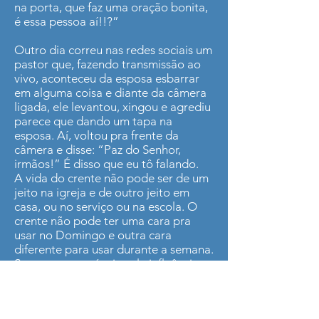
na porta, que faz uma oração bonita,
é essa pessoa aí!!?”
Outro dia correu nas redes sociais um
pastor que, fazendo transmissão ao
vivo, aconteceu da esposa esbarrar
em alguma coisa e diante da câmera
ligada, ele levantou, xingou e agrediu
parece que dando um tapa na
esposa. Aí, voltou pra frente da
câmera e disse: “Paz do Senhor,
irmãos!” É disso que eu tô falando.
A vida do crente não pode ser de um
jeito na igreja e de outro jeito em
casa, ou no serviço ou na escola. O
crente não pode ter uma cara pra
usar no Domingo e outra cara
diferente para usar durante a semana.
Somos responsáveis pela influência
que exercemos. Por isso, a vida do
crente em casa é tão sagrada quanto
é na igreja. Seja um bom mordomo