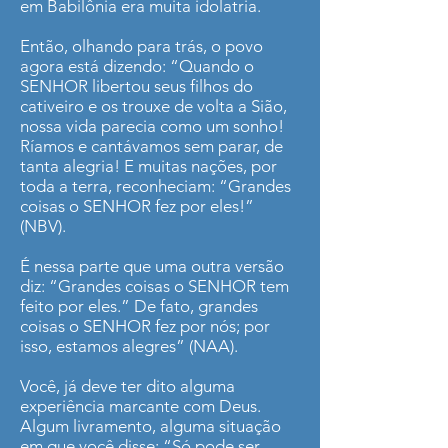
em Babilônia era muita idolatria.
Então, olhando para trás, o povo
agora está dizendo: “Quando o
SENHOR libertou seus filhos do
cativeiro e os trouxe de volta a Sião,
nossa vida parecia como um sonho!
Ríamos e cantávamos sem parar, de
tanta alegria! E muitas nações, por
toda a terra, reconheciam: “Grandes
coisas o SENHOR fez por eles!”
(NBV).
É nessa parte que uma outra versão
diz: “Grandes coisas o SENHOR tem
feito por eles.” De fato, grandes
coisas o SENHOR fez por nós; por
isso, estamos alegres” (NAA).
Você, já deve ter dito alguma
experiência marcante com Deus.
Algum livramento, alguma situação
em que você disse: “Só pode ser