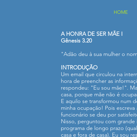
HOME
A HONRA DE SER MÃE I
Gênesis 3.20
"Adão deu à sua mulher o nom
INTRODUÇÃO
Um email que circulou na inter
hora de preencher as informaçõ
respondeu: "Eu sou mãe!". Mas
casa, porque mãe não é ocupa
E aquilo se transformou num de
minha ocupação! Pois escreva 
funcionário se deu por satisf
Nisso, perguntou com grande i
programa de longo prazo (qual
casa e fora de casa). Eu sou res