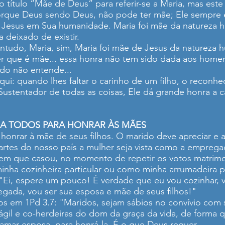
título “Mãe de Deus” para referir-se a Maria, mas este 
rque Deus sendo Deus, não pode ter mãe; Ele sempre ex
de Jesus em Sua humanidade. Maria foi mãe da naturez
 deixado de existir.
ontudo, Maria, sim, Maria foi mãe de Jesus da natureza
r que é mãe... essa honra não tem sido dada aos homen
ido não entende...
ui: quando lhes faltar o carinho de um filho, o reconhe
 Sustentador de todas as coisas, Ele dá grande honra a
 A TODOS PARA HONRAR ÀS MÃES
onrar à mãe de seus filhos. O marido deve apreciar e a
artes do nosso país a mulher seja vista como a empreg
 que casou, no momento de repetir os votos matrimonia
nha cozinheira particular ou como minha arrumadeira pe
"Ei, espere um pouco! É verdade que eu vou cozinhar, vo
egada, vou ser sua esposa e mãe de seus filhos!"
mos em 1Pd 3.7: "Maridos, sejam sábios no convívio com
ágil e co-herdeiras do dom da graça da vida, de forma 
amar esposa, para honrá-la. É o que Deus requer.