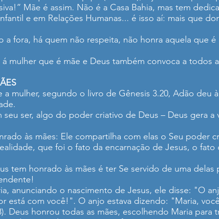
iva!” Mãe é assim. Não é a Casa Bahia, mas tem dedica
fantil e em Relações Humanas... é isso aí: mais que do
.
o a fora, há quem não respeita, não honra aquela que é
a á mulher que é mãe e Deus também convoca a todos a
MÃES
 mulher, segundo o livro de Gênesis 3.20, Adão deu à
ade.
 seu ser, algo do poder criativo de Deus – Deus gera a 
ado às mães: Ele compartilha com elas o Seu poder cria
ealidade, que foi o fato da encarnação de Jesus, o fato
s tem honrado às mães é ter Se servido de uma delas 
pendente!
a, anunciando o nascimento de Jesus, ele disse: "O anj
or está com você!". O anjo estava dizendo: "Maria, vo
8). Deus honrou todas as mães, escolhendo Maria para t