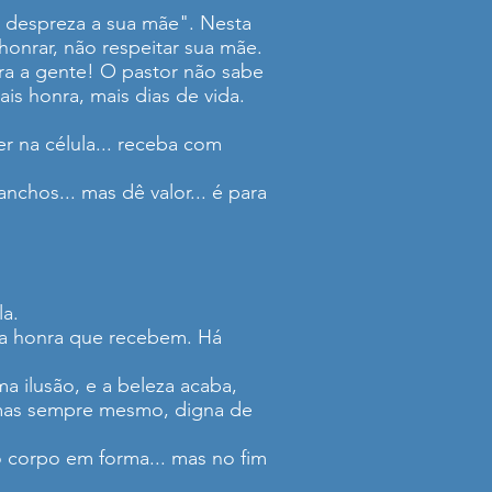
o despreza a sua mãe". Nesta
honrar, não respeitar sua mãe.
rra a gente! O pastor não sabe
is honra, mais dias de vida.
r na célula... receba com
nchos... mas dê valor... é para
la.
da honra que recebem. Há
 ilusão, e a beleza acaba,
 mas sempre mesmo, digna de
 corpo em forma... mas no fim