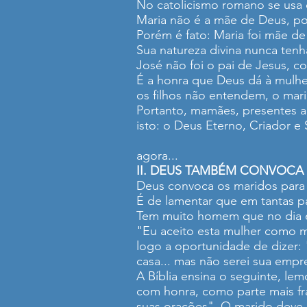
No catolicismo romano se usa o 
Maria não é a mãe de Deus, po
Porém é fato: Maria foi mãe 
Sua natureza divina nunca tenha
José não foi o pai de Jesus, c
É a honra que Deus dá à mulhe
os filhos não entendem, o mar
Portanto, mamães, presentes aq
isto: o Deus Eterno, Criador e
agora...
II. DEUS TAMBÉM CONVOCA
Deus convoca os maridos para h
É de lamentar que em tantas p
Tem muito homem que no dia em
"Eu aceito esta mulher como mi
logo a oportunidade de dizer: 
casa... mas não serei sua empr
A Bíblia ensina o seguinte, le
com honra, como parte mais fr
suas orações". O marido deve 