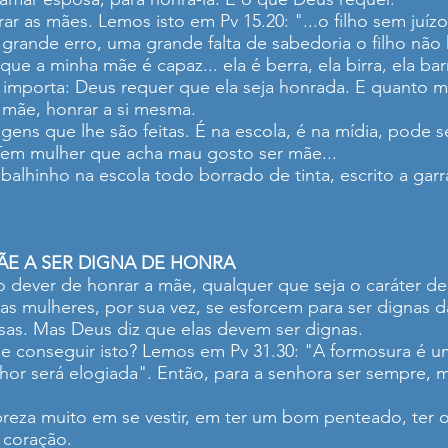
r as mães. Lemos isto em Pv 15.20: "...o filho sem juíz
 grande erro, uma grande falta de sabedoria o filho não 
ue a minha mãe é capaz... ela é berra, ela birra, ela ba
importa: Deus requer que ela seja honrada. E quanto ma
mãe, honrar a si mesma.
ns que lhe são feitas. É na escola, é na mídia, pode se
Tem mulher que acha mau gosto ser mãe...
alhinho na escola todo borrado de tinta, escrito a garra
ÃE A SER DIGNA DE HONRA
o dever de honrar a mãe, qualquer que seja o caráter de
 mulheres, por sua vez, se esforcem para ser dignas 
sas. Mas Deus diz que elas devem ser dignas.
conseguir isto? Lemos em Pv 31.30: "A formosura é uma
or será elogiada". Então, para a senhora ser sempre,
eza muito em se vestir, em ter um bom penteado, ter o
 coração.