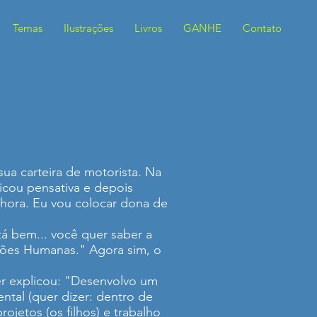
Temas
Ilustrações
Livros
GANHE
Contato
ua carteira de motorista. Na
ficou pensativa e depois
nhora. Eu vou colocar dona de
tá bem... você quer saber a
ções Humanas." Agora sim, o
er explicou: "Desenvolvo um
ntal (quer dizer: dentro de
rojetos (os filhos) e trabalho