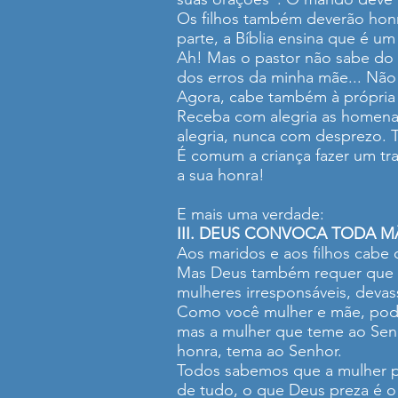
Os filhos também deverão honra
parte, a Bíblia ensina que é um
Ah! Mas o pastor não sabe do q
dos erros da minha mãe... Não 
Agora, cabe também à própria 
Receba com alegria as homenage
alegria, nunca com desprezo. 
É comum a criança fazer um trab
a sua honra!
E mais uma verdade:
III. DEUS CONVOCA TODA M
Aos maridos e aos filhos cabe 
Mas Deus também requer que as
mulheres irresponsáveis, devas
Como você mulher e mãe, pode 
mas a mulher que teme ao Senh
honra, tema ao Senhor.
Todos sabemos que a mulher pr
de tudo, o que Deus preza é o