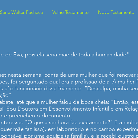
Série Walter Pacheco
Velho Testamento
Novo Testamento
e de Eva, pois ela seria mãe de toda a humanidade".
net nesta semana, conta de uma mulher que foi renovar s
es, foi perguntado qual era a profissão dela. A mulher 
 aí o funcionário disse friamente: “Desculpa, minha se
ção".
bate, até que a mulher falou de boca cheia: “Então, es
aí: Sou Doutora em Desenvolvimento Infantil e em Rela
eito e preencheu o documento.
nteresse: "O que a senhora faz exatamente?" E a mulh
quer mãe faz isso), em laboratório e no campo experime
ponsável por uma equipe (a família), e já recebi quatro p