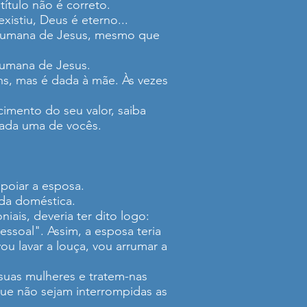
título não é correto.
istiu, Deus é eterno...
a humana de Jesus, mesmo que
 humana de Jesus.
s, mas é dada à mãe. Às vezes
cimento do seu valor, saiba
 cada uma de vocês.
poiar a esposa.
ada doméstica.
is, deveria ter dito logo:
ssoal". Assim, a esposa teria
u lavar a louça, vou arrumar a
 suas mulheres e tratem-nas
que não sejam interrompidas as