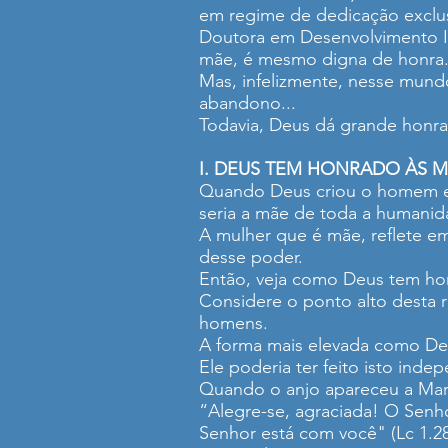
em regime de dedicação exclus
Doutora em Desenvolvimento In
mãe, é mesmo digna de honra
Mas, infelizmente, nesse mund
abandono...
Todavia, Deus dá grande honr
I. DEUS TEM HONRADO ÀS 
Quando Deus criou o homem e a
seria a mãe de toda a humanid
A mulher que é mãe, reflete em
desse poder.
Então, veja como Deus tem honr
Considere o ponto alto desta r
homens.
A forma mais elevada como Deu
Ele poderia ter feito isto inde
Quando o anjo apareceu a Mari
“Alegre-se, agraciada! O Senh
Senhor está com você" (Lc 1.2