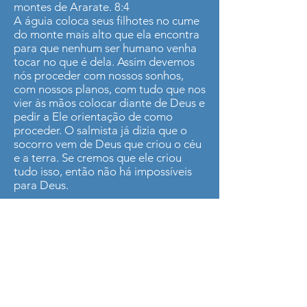
montes de Ararate. 8:4
A águia coloca seus filhotes no cume
do monte mais alto que ela encontra
para que nenhum ser humano venha
tocar no que é dela. Assim devemos
nós proceder com nossos sonhos,
com nossos planos, com tudo que nos
vier às mãos colocar diante de Deus e
pedir a Ele orientação de como
proceder. O salmista já dizia que o
socorro vem de Deus que criou o céu
e a terra. Se cremos que ele criou
tudo isso, então não há impossíveis
para Deus.
7) Por segurança, viaje em pares (Gn
7.7,9).
Noé entrou na arca, e com ele seus
filhos, sua mulher e as mulheres de
seus filhos, por causa das águas do
dilúvio. 7:7 Entraram de dois em dois
para junto de Noé na arca, macho e