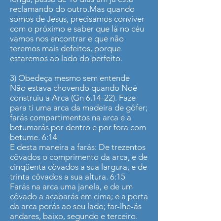
reclamando do outro.Mas quando
somos de Jesus, precisamos conviver
com o próximo e saber que lá no céu
vamos nos encontrar e que não
teremos mais defeitos, porque
estaremos ao lado do perfeito.
3) Obedeça mesmo sem entende
Não estava chovendo quando Noé
construiu a Arca (Gn 6.14-22). Faze
para ti uma arca da madeira de gôfer;
farás compartimentos na arca e a
betumarás por dentro e por fora com
betume. 6:14
E desta maneira a farás: De trezentos
côvados o comprimento da arca, e de
cinqüenta côvados a sua largura, e de
trinta côvados a sua altura. 6:15
Farás na arca uma janela, e de um
côvado a acabarás em cima; e a porta
da arca porás ao seu lado; far-lhe-ás
andares, baixo, segundo e terceiro.