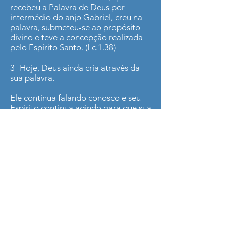
recebeu a Palavra de Deus por
intermédio do anjo Gabriel, creu na
palavra, submeteu-se ao propósito
divino e teve a concepção realizada
pelo Espírito Santo. (Lc.1.38)
3- Hoje, Deus ainda cria através da
sua palavra.
Ele continua falando conosco e seu
Espírito continua agindo para que sua
vontade se concretize.
Conclusão:
Receba a palavra de Deus com fé
(Heb.4.2) e deixe que o Espírito Santo
opere em sua vida.
Anísio Renato de Andrade
© 2020 by Pastor Walter Pacheco created
with
Wix.com