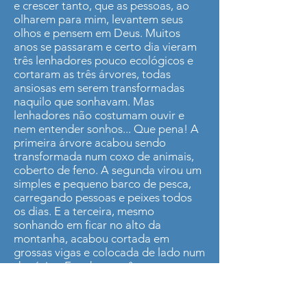
e crescer tanto, que as pessoas, ao
olharem para mim, levantem seus
olhos e pensem em Deus. Muitos
anos se passaram e certo dia vieram
três lenhadores pouco ecológicos e
cortaram as três árvores, todas
ansiosas em serem transformadas
naquilo que sonhavam. Mas
lenhadores não costumam ouvir e
nem entender sonhos... Que pena! A
primeira árvore acabou sendo
transformada num coxo de animais,
coberto de feno. A segunda virou um
simples e pequeno barco de pesca,
carregando pessoas e peixes todos
os dias. E a terceira, mesmo
sonhando em ficar no alto da
montanha, acabou cortada em
grossas vigas e colocada de lado num
depósito. E todas as três se
perguntavam desiludidas e
tristes:"Para que isso?" Mas, numa