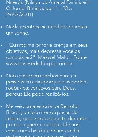
Niterói. (Nilson do Amaral Fanini, em
O Jornal Batista, pg 11 - 23 a
29/07/2001).
Nada acontece se não houver antes
um sonho.
"Quanto maior for a crença em seus
objetivos, mais depressa você os
conquistará". Maxwel Maltz - Fonte:
www.frasesedu.hpg.ig.com.br
Não conte seus sonhos para as
pessoas erradas porque elas podem
roubá-los; conte-os para Deus,
porque Ele pode realizá-los.
Me veio uma estória de Bertold
Brecht, um escritor de peças de
teatro, que escreveu muito durante a
primeira guerra mundial. Ele nos
conta uma história de uma velha
mulher que esperava a visita do