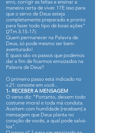
erro, corrigir as faltas e ensinar a
maneira certa de viver. 17E isso para
que o servo de Deus esteja
completamente preparado e pronto
para fazer todo tipo de boas ações”
(2Tm 3.15-17).
Quem permanecer na Palavra de
Deus, só pode mesmo ser bem-
aventurado!
E quais são os passos que podemos
dar a fim de ficarmos enraizados na
Palavra de Deus?
O primeiro passo está indicado no
v.21: consiste em você...
1- RECEBER A MENSAGEM
O verso diz: “Portanto, deixem todo
costume imoral e toda má conduta.
Aceitem com humildade [recebam] a
mensagem que Deus planta no
coração de vocês, a qual pode salvá-
los”.
O passo nº 1 para ser enraizado na