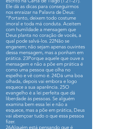
escrito na Carta de Tiago (1.21-27).
Ele dá as dicas para conseguirmos
nos enraizar na Palavra de Deus:
“Portanto, deixem todo costume
imoral e toda má conduta. Aceitem
com humildade a mensagem que
Deus planta no coração de vocês, a
qual pode salvá-los. 22Não se
enganem; não sejam apenas ouvintes
dessa mensagem, mas a ponham em
prática. 23Porque aquele que ouve a
mensagem e não a põe em prática é
como uma pessoa que olha no
espelho e vê como é. 24Dá uma boa
olhada, depois vai embora e logo
esquece a sua aparência. 25O
evangelho é a lei perfeita que dá
liberdade às pessoas. Se alguém
examina bem essa lei e não a
esquece, mas a põe em prática, Deus
vai abençoar tudo o que essa pessoa
fizer.
26Alguém está pensando que é