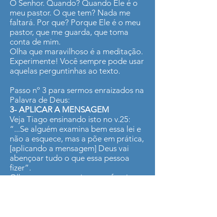
O Senhor. Quando? Quando Ele é o
meu pastor. O que tem? Nada me
faltará. Por que? Porque Ele é o meu
pastor, que me guarda, que toma
conta de mim.
Olha que maravilhoso é a meditação.
Experimente! Você sempre pode usar
aquelas perguntinhas ao texto.
Passo nº 3 para sermos enraizados na
Palavra de Deus:
3- APLICAR A MENSAGEM
Veja Tiago ensinando isto no v.25:
“...Se alguém examina bem essa lei e
não a esquece, mas a põe em prática,
[aplicando a mensagem] Deus vai
abençoar tudo o que essa pessoa
fizer”.
Olha o processo, veja como funciona:
Você recebe a mensagem com um
coração humilde, medita nela e,
agora, o passo seguinte consiste
numa ação obediente – você deve