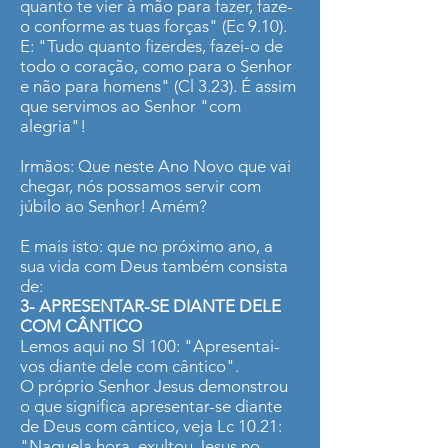
quanto te vier à mão para fazer, faze-
o conforme as tuas forças" (Ec 9.10).
E: "Tudo quanto fizerdes, fazei-o de
todo o coração, como para o Senhor
e não para homens" (Cl 3.23). É assim
que servimos ao Senhor "com
alegria"!
Irmãos: Que neste Ano Novo que vai
chegar, nós possamos servir com
júbilo ao Senhor! Amém?
E mais isto: que no próximo ano, a
sua vida com Deus também consista
de:
3- APRESENTAR-SE DIANTE DELE
COM CÂNTICO
Lemos aqui no Sl 100: "Apresentai-
vos diante dele com cântico".
O próprio Senhor Jesus demonstrou
o que significa apresentar-se diante
de Deus com cântico, veja Lc 10.21:
"Naquela hora, exultou Jesus no