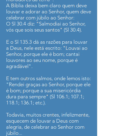
A Bíblia deixa bem claro quem deve
louvar e adorar ao Senhor, quem deve
celebrar com júbilo ao Senhor:
O Sl 30.4 diz: "Salmodiai ao Senhor,
vós que sois seus santos" (Sl 30.4).
E o Sl 135.3 dá as razões para louvar
a Deus, nele está escrito: "Louvai ao
Senhor, porque ele é bom; cantai
louvores ao seu nome, porque é
agradável".
E tem outros salmos, onde lemos isto:
"Rendei graças ao Senhor, porque ele
é bom; porque a sua misericórdia
dura para sempre" (Sl 106.1; 107.1;
118.1; 136.1; etc.).
Todavia, muitos crentes, infelizmente,
esquecem de louvar a Deus com
alegria, de celebrar ao Senhor com
júbilo...