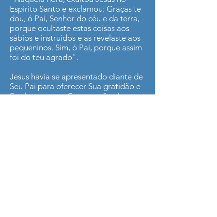
Espírito Santo e exclamou: Graças te
dou, ó Pai, Senhor do céu e da terra,
porque ocultaste estas coisas aos
sábios e instruídos e as revelaste aos
pequeninos. Sim, ó Pai, porque assim
foi do teu agrado".
Jesus havia se apresentado diante de
Seu Pai para oferecer Sua gratidão e
Seu louvor, e no Seu coração, Jesus
exultava de alegria.
E como havia surgido essa alegria tão
grande? Será que foi uma simples
emoção que tomou conta dEle? Não,
não foi o que aconteceu.
O texto revela que "naquela hora,
exultou Jesus no Espírito Santo..." ou
como lemos na BLH: "pelo poder do
Espírito Santo, Jesus ficou muito
alegre".