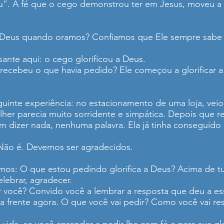
vou”. A fé que o cego demonstrou ter em Jesus, moveu 
Deus quando oramos? Confiamos que Ele sempre sabe e
ante aqui: o cego glorificou a Deus.
recebeu o que havia pedido? Ele começou a glorificar 
uinte experiência: no estacionamento de uma loja, vei
lher parecia muito sorridente e simpática. Depois que 
sem dizer nada, nenhuma palavra. Ela já tinha conseguido
 Não é. Devemos ser agradecidos.
mos: O que estou pedindo glorifica a Deus? Acima de 
ebrar, agradecer.
 você? Convido você a lembrar a resposta que deu a es
sua frente agora. O que você vai pedir? Como você vai r