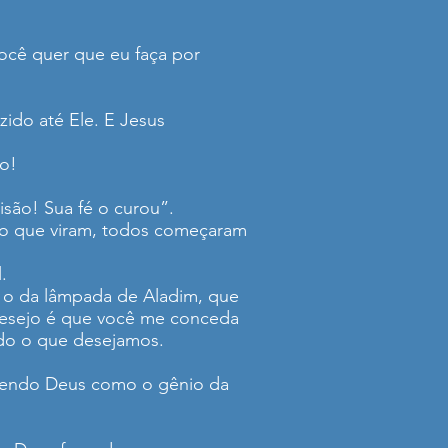
ocê quer que eu faça por
ido até Ele. E Jesus
aro!
são! Sua fé o curou”.
do que viram, todos começaram
.
po o da lâmpada de Aladim, que
u desejo é que você me conceda
udo o que desejamos.
vendo Deus como o gênio da