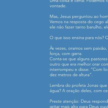
Uma coisa é certa: Podemos t
vontade.
Mas, Jesus perguntou ao hom
Vemos na resposta do cego al
ele não fazer tanto barulho, el
O que isso ensina para nós? 
Às vezes, oramos sem paixão,
força, com garra.
Conta-se que alguns pastores 
outro que era melhor orar com 
interrompeu e disse: “Com li
dez metros de altura".
Lembra do profeta Jonas que 
água? A oração deles, com cer
Preste atenção: Deus respond
gritar mais alto para Deus ouvi