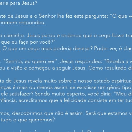
ria para Jesus?
te de Jesus e o Senhor lhe fez esta pergunta: "O que v
 homem respondeu.
 caminho. Jesus parou e ordenou que o cego fosse traz
que eu faça por você?"
O que um cego mais poderia desejar? Poder ver, é cl
 "Senhor, eu quero ver". Jesus respondeu: "Receba a vi
ou a visão e começou a seguir Jesus. Como resultado 
a de Jesus revela muito sobre o nosso estado espiritual
ianças é mais ou menos assim: se existisse um gênio ti
a ele satisfazer? Sendo muito esperto, você diria: “Me
fância, acreditamos que a felicidade consiste em ter t
mos, descobrimos que não é assim. Será que estamos 
ê tudo o que queremos?