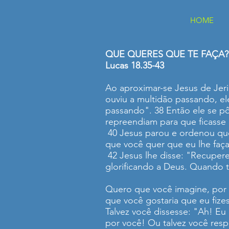
HOME
QUE QUERES QUE TE FAÇA?
Lucas 18.35-43
Ao aproximar-se Jesus de Je
ouviu a multidão passando, e
passando". 38 Então ele se pôs
repreendiam para que ficasse q
40 Jesus parou e ordenou que
que você quer que eu lhe faça
42 Jesus lhe disse: "Recupere
glorificando a Deus. Quando t
Quero que você imagine, por 
que você gostaria que eu fiz
Talvez você dissesse: "Ah! E
por você! Ou talvez você res