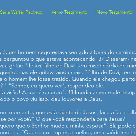
Série Walter Pacheco
Velho Testamento
Novo Testamento
ricó, um homem cego estava sentado à beira do caminh
le perguntou o que estava acontecendo. 37 Disseram-lhe
 a gritar: "Jesus, filho de Davi, tem misericórdia de m
uieto, mas ele gritava ainda mais: "Filho de Davi, tem 
 o homem lhe fosse trazido. Quando ele chegou perto,
? " "Senhor, eu quero ver", respondeu ele.
 a visão! A sua fé o curou". 43 Imediatamente ele recupe
odo o povo viu isso, deu louvores a Deus.
um momento, que está diante de Jesus, face a face, olh
esse por você?" O que você responderia para Jesus?
u quero que o Senhor mude a minha esposa". Ela pode 
ponderia: “Quero um emprego melhor, uma saúde melhor