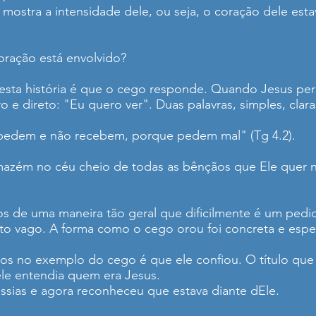
o mostra a intensidade dele, ou seja, o coração dele es
ração está envolvido?
sta história é que o cego responde. Quando Jesus perg
e direto: "Eu quero ver". Duas palavras, simples, clar
"pedem e não recebem, porque pedem mal" (Tg 4.2).
azém no céu cheio de todas as bênçãos que Ele quer 
s de uma maneira tão geral que dificilmente é um pedi
 vago. A forma como o cego orou foi concreta e especí
os no exemplo do cego é que ele confiou. O título que e
 ele entendia quem era Jesus.
ssias e agora reconheceu que estava diante dEle.