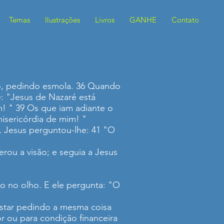
Temas
Ilustrações
Livros
GANHE
Contato
o, pedindo esmola. 36 Quando
: "Jesus de Nazaré está
im! " 39 Os que iam adiante o
misericórdia de mim! "
 Jesus perguntou-lhe: 41 "O
rou a visão; e seguia a Jesus
o no olho. E ele pergunta: "O
estar pedindo a mesma coisa
 ou para condição financeira