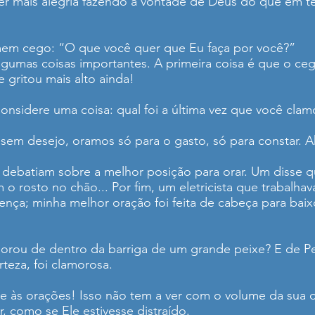
er mais alegria fazendo a vontade de Deus do que em t
em cego: “O que você quer que Eu faça por você?”
gumas coisas importantes. A primeira coisa é que o ceg
e gritou mais alto ainda!
Considere uma coisa: qual foi a última vez que você cl
 sem desejo, oramos só para o gasto, só para constar.
debatiam sobre a melhor posição para orar. Um disse qu
o rosto no chão... Por fim, um eletricista que trabalhav
cença; minha melhor oração foi feita de cabeça para b
orou de dentro da barriga de um grande peixe? E de 
teza, foi clamorosa.
e às orações! Isso não tem a ver com o volume da sua 
r, como se Ele estivesse distraído.