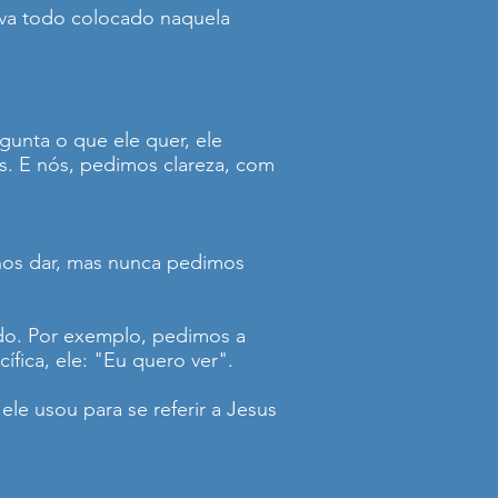
tava todo colocado naquela
unta o que ele quer, ele
as. E nós, pedimos clareza, com
nos dar, mas nunca pedimos
do. Por exemplo, pedimos a
fica, ele: "Eu quero ver".
le usou para se referir a Jesus