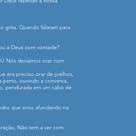
er Deus fazendo a nossa
o grita. Quando falaram para
amou a Deus com vontade?
 Ah! Nós devíamos orar com
e era preciso orar de joelhos,
a perto, ouvindo a conversa,
aixo, pendurada em um cabo de
Pedro que orou afundando na
oração. Não tem a ver com