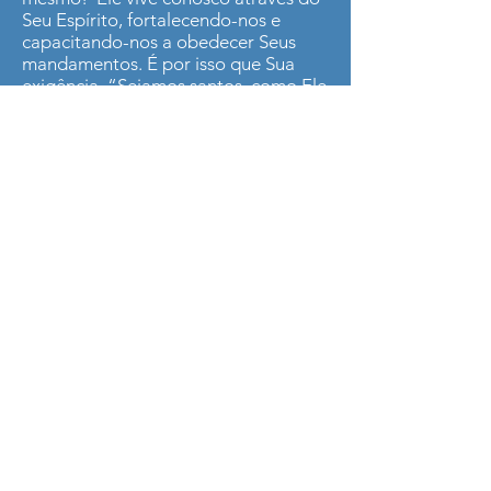
Seu Espírito, fortalecendo-nos e
capacitando-nos a obedecer Seus
mandamentos. É por isso que Sua
exigência, “Sejamos santos, como Ele
é santo”, é perfeitamente razoável.
Bem como esta outra declaração:
“Não sobreveio a vocês tentação que
não fosse comum aos homens. E
Deus é fiel; Ele não permitirá que
vocês sejam tentados além do que
podem suportar. Mas, quando forem
tentados, Ele mesmo lhes
providenciará um escape, para que o
possam suportar” (I Coríntios 10.13).
Seja a força ou os recursos
necessários para atravessar cada dia,
seja a sabedoria para tomar decisões
ou discernimento para a direção a
seguir, podemos nos voltar para Deus
com total confiança.