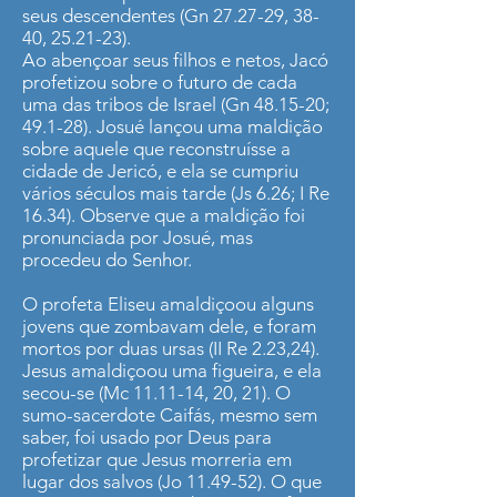
seus descendentes (Gn 27.27-29, 38-
40, 25.21-23).
Ao abençoar seus filhos e netos, Jacó
profetizou sobre o futuro de cada
uma das tribos de Israel (Gn 48.15-20;
49.1-28). Josué lançou uma maldição
sobre aquele que reconstruísse a
cidade de Jericó, e ela se cumpriu
vários séculos mais tarde (Js 6.26; I Re
16.34). Observe que a maldição foi
pronunciada por Josué, mas
procedeu do Senhor.
O profeta Eliseu amaldiçoou alguns
jovens que zombavam dele, e foram
mortos por duas ursas (II Re 2.23,24).
Jesus amaldiçoou uma figueira, e ela
secou-se (Mc 11.11-14, 20, 21). O
sumo-sacerdote Caifás, mesmo sem
saber, foi usado por Deus para
profetizar que Jesus morreria em
lugar dos salvos (Jo 11.49-52). O que