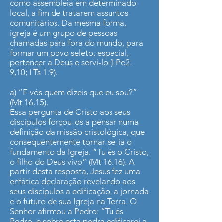
como assembleia em determinado
local, a fim de tratarem assuntos
comunitários. Da mesma forma,
igreja é um grupo de pessoas
chamadas para fora do mundo, para
formar um povo seleto, especial,
pertencer a Deus e servi-lo (I Pe2.
9,10; I Ts 1.9).
a) “E vós quem dizeis que eu sou?”
(Mt 16.15).
Essa pergunta de Cristo aos seus
discípulos forçou-os a pensar numa
definição da missão cristológica, que
consequentemente tornar-se-ia o
fundamento da Igreja. “Tu és o Cristo,
o filho do Deus vivo” (Mt 16.16). A
partir desta resposta, Jesus fez uma
enfática declaração revelando aos
seus discípulos a edificação, a jornada
e o futuro de sua Igreja na Terra. O
Senhor afirmou a Pedro: “Tu és
Pedro, e sobre esta pedra edificarei a