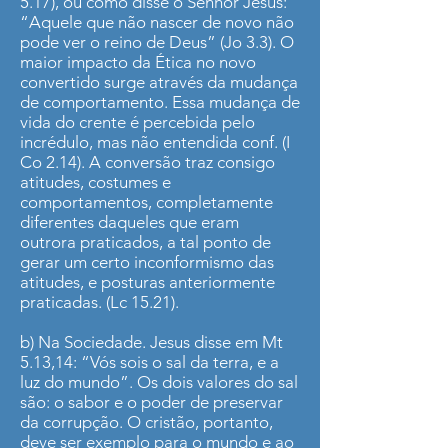
5.17), ou como disse o Senhor Jesus:
“Aquele que não nascer de novo não
pode ver o reino de Deus” (Jo 3.3). O
maior impacto da Ética no novo
convertido surge através da mudança
de comportamento. Essa mudança de
vida do crente é percebida pelo
incrédulo, mas não entendida conf. (I
Co 2.14). A conversão traz consigo
atitudes, costumes e
comportamentos, completamente
diferentes daqueles que eram
outrora praticados, a tal ponto de
gerar um certo inconformismo das
atitudes, e posturas anteriormente
praticadas. (Lc 15.21).
b) Na Sociedade. Jesus disse em Mt
5.13,14: “Vós sois o sal da terra, e a
luz do mundo”. Os dois valores do sal
são: o sabor e o poder de preservar
da corrupção. O cristão, portanto,
deve ser exemplo para o mundo e ao