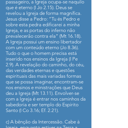
passageiro, a Igreja ocupa-se naquilo
que é eterno (I Jo 2.15). Deus se
revelou a Igreja de forma magnífica.
Jesus disse a Pedro: “Tu és Pedro e
sobre esta pedra edificarei a minha
Igreja, e as portas do inferno não
prevalecerão contra ela” (Mt 16.18).
A Igreja possui um ensino libertador
com um conteúdo eterno (Jo 8.36).
Tudo o que o homem precisa está
inserido nos ensinos da Igreja (I Pe
2.9). A revelação do caminho, do céu,
das verdades eternas e questões
espirituais das mais variadas formas
que se possa imaginar, encontram-se
nos ensinos e ministrações que Deus
deu a Igreja (Mt 13.11). Envolver-se
com a Igreja é entrar nos caminhos da
sabedoria e ser templo do Espírito
Santo (I Co 3.16; Ef. 2.21).
c) A bênção da Intercessão. Cabe à
Igreja, enquanto estiver na Terra a