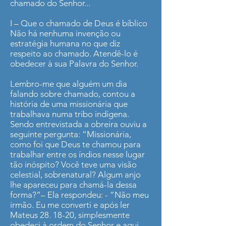
chamado do Senhor...
I – Que o chamado de Deus é bíblico
Não há nenhuma invenção ou
estratégia humana no que diz
respeito ao chamado. Atendê-lo é
obedecer à sua Palavra do Senhor.
Lembro-me que alguém um dia
falando sobre chamado, contou a
história de uma missionária que
trabalhava numa tribo indígena.
Sendo entrevistada a obreira ouviu a
seguinte pergunta: “Missionária,
como foi que Deus te chamou para
trabalhar entre os índios nesse lugar
tão inóspito? Você teve uma visão
celestial, sobrenatural? Algum anjo
lhe apareceu para chamá-la dessa
forma?”– Ela respondeu: - “Não meu
irmão. Eu me converti e após ler
Mateus 28. 18-20, simplesmente
obedeci à ordem do Senhor e aqui