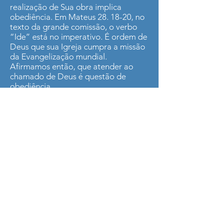
realização de Sua obra implica
obediência. Em Mateus 28. 18-20, no
texto da grande comissão, o verbo
“Ide” está no imperativo. É ordem de
Deus que sua Igreja cumpra a missão
da Evangelização mundial.
Afirmamos então, que atender ao
chamado de Deus é questão de
obediência.
Implicações no contexto da
obediência:
v Obediência à Palavra do Senhor; (Sl
119.11; Sl 1.1)
v Obediência às determinações da
Igreja;
v Obediência à liderança que Deus
instituiu na Igreja;
v Obediência na família;
v Obediência em meu contexto de
vida;