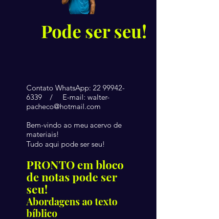
Pode ser seu!
Contato WhatsApp:
22 99942-
6339
/ E-mail:
walter-
pacheco@hotmail.com
Bem-vindo ao meu acervo de
materiais!
Tudo aqui pode ser seu!
PRONTO em bloco
de notas pode ser
seu!
Abordagens ao texto
bíblico