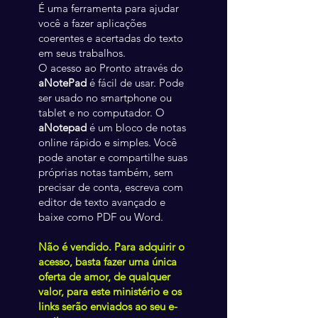
​É uma ferramenta para ajudar
você a fazer aplicações
coerentes e acertadas do texto
em seus trabalhos.
O acesso ao Pronto através do
aNotePad
é fácil de usar. Pode
ser usado no smartphone ou
tablet e no computador. O
aNotepad
é um bloco de notas
online rápido e simples. Você
pode anotar e compartilhe suas
próprias notas também, sem
precisar de conta, escreva com
editor de texto avançado e
baixe como PDF ou Word.
Não é vendido. Para adquirir o
acesso, basta fazer uma única
oferta de amor, de qualquer
valor, para este ministério e os
links serão enviados ao seu e-